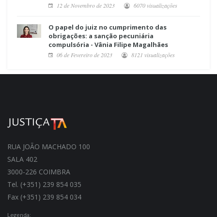
12 de Novembro de 2023
6070 visualizações
O papel do juiz no cumprimento das
obrigações: a sanção pecuniária
compulsória - Vânia Filipe Magalhães
06 de Fevereiro de 2023
8121 visualizações
RUA JOÃO MACHADO 100
SALA 402
3000-226 COIMBRA
Tel. (+351) 239 854 035
Fax (+351) 239 854 034
Legenda: