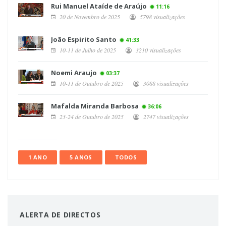
Rui Manuel Ataíde de Araújo
11:16
20 de Novembro de 2025
5798 visualizações
João Espirito Santo
41:33
10-11 de Julho de 2025
3210 visualizações
Noemi Araujo
03:37
10-11 de Outubro de 2025
3088 visualizações
Mafalda Miranda Barbosa
36:06
23-24 de Outubro de 2025
2747 visualizações
1 ANO
5 ANOS
TODOS
ALERTA DE DIRECTOS