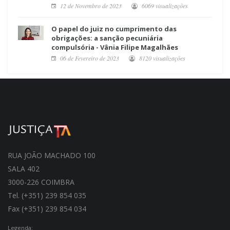
12 de Novembro de 2023
6069 visualizações
O papel do juiz no cumprimento das
obrigações: a sanção pecuniária
compulsória - Vânia Filipe Magalhães
06 de Fevereiro de 2023
8120 visualizações
RUA JOÃO MACHADO 100
SALA 402
3000-226 COIMBRA
Tel. (+351) 239 854 035
Fax (+351) 239 854 034
Legenda: