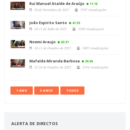
Rui Manuel Ataíde de Araújo
11:16
20 de Novembro de 2025
5797 visualizações
João Espirito Santo
41:33
10-11 de Julho de 2025
3208 visualizações
Noemi Araujo
03:37
10-11 de Outubro de 2025
3087 visualizações
Mafalda Miranda Barbosa
36:06
23-24 de Outubro de 2025
2744 visualizações
1 ANO
5 ANOS
TODOS
ALERTA DE DIRECTOS