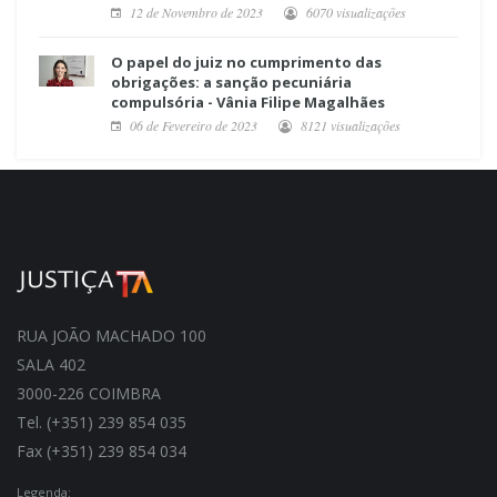
12 de Novembro de 2023
6070 visualizações
O papel do juiz no cumprimento das
obrigações: a sanção pecuniária
compulsória - Vânia Filipe Magalhães
06 de Fevereiro de 2023
8121 visualizações
RUA JOÃO MACHADO 100
SALA 402
3000-226 COIMBRA
Tel. (+351) 239 854 035
Fax (+351) 239 854 034
Legenda: