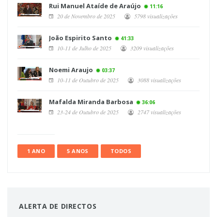
Rui Manuel Ataíde de Araújo
11:16
20 de Novembro de 2025
5798 visualizações
João Espirito Santo
41:33
10-11 de Julho de 2025
3209 visualizações
Noemi Araujo
03:37
10-11 de Outubro de 2025
3088 visualizações
Mafalda Miranda Barbosa
36:06
23-24 de Outubro de 2025
2747 visualizações
1 ANO
5 ANOS
TODOS
ALERTA DE DIRECTOS