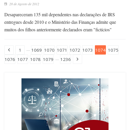
28 de Agosto de 2012
Desapareceram 135 mil dependentes nas declarações de IRS
entregues desde 2010 e o Ministério das Finanças admite que
muitos dos filhos anteriormente declarados eram "fictícios"
...
1
1069
1070
1071
1072
1073
1074
1075
...
1076
1077
1078
1079
1236