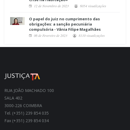
12 de Novembro de 2023
6054 visualizações
O papel do juiz no cumprimento das
obrigações: a sanção pecuniária
compulsória - Vânia Filipe Magalhães
06 de Fevereiro de 2023
8110 visualizações
RUA JOÃO MACHADO 100
SALA 402
3000-226 COIMBRA
Tel. (+351) 239 854 035
Fax (+351) 239 854 034