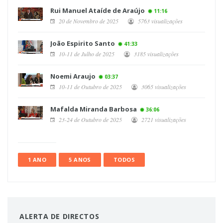
Rui Manuel Ataíde de Araújo
11:16
20 de Novembro de 2025
5763 visualizações
João Espirito Santo
41:33
10-11 de Julho de 2025
3185 visualizações
Noemi Araujo
03:37
10-11 de Outubro de 2025
3065 visualizações
Mafalda Miranda Barbosa
36:06
23-24 de Outubro de 2025
2721 visualizações
1 ANO
5 ANOS
TODOS
ALERTA DE DIRECTOS