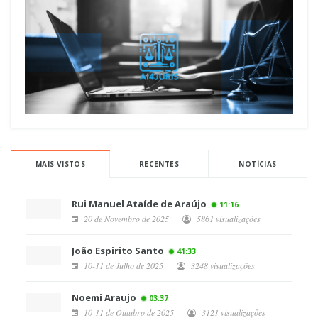
MAIS VISTOS
RECENTES
NOTÍCIAS
Rui Manuel Ataíde de Araújo
11:16
20 de Novembro de 2025
5861 visualizações
João Espirito Santo
41:33
10-11 de Julho de 2025
3248 visualizações
Noemi Araujo
03:37
10-11 de Outubro de 2025
3121 visualizações