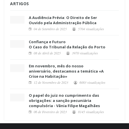
ARTIGOS
A Audiência Prévia: O Direito de Ser
Ouvido pela Administração Pública
04 de Setembro de 2025
5704 visualizações
Confiança e Futuro
O Caso do Tribunal da Relação do Porto
08 de Abril de 2025
3970 visualizações
Em novembro, mês do nosso
aniversário, destacamos a temática «A
Crise na Habitação»
12 de Novembro de 2023
6083 visualizações
O papel do juiz no cumprimento das
obrigações: a sanção pecuniária
compulsória - Vânia Filipe Magalhães
06 de Fevereiro de 2023
8145 visualizações