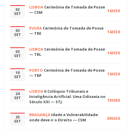
LISBOA
Cerimónia de Tomada de Posse
02
14H30
— CSM
SET
ÉVORA
Cerimónia de Tomada de Posse
03
14H30
— TRE
SET
LISBOA
Cerimónia de Tomada de Posse
03
14H30
— TRL
SET
PORTO
Cerimónia de Tomada de Posse
10
14H30
— TRP
SET
LISBOA
II Colóquio Tribunais e
24
Inteligência Artificial: Uma Odisseia no
SET
10H00
Século XXI — STJ
BRAGANÇA
Idade e Vulnerabilidade:
25
09H30
onde deve ir o Direito — CSM
SET