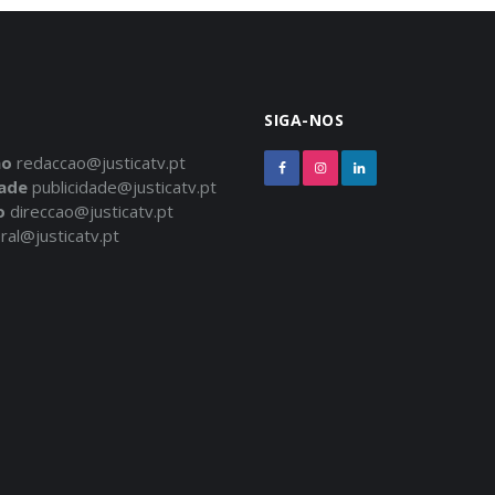
SIGA-NOS
ão
redaccao@justicatv.pt
dade
publicidade@justicatv.pt
o
direccao@justicatv.pt
ral@justicatv.pt