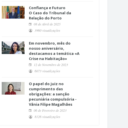
Confiança e Futuro
O Caso do Tribunal da
Relação do Porto
08 de Abril de 2025
3960 visualizações
Em novembro, mês do
nosso aniversário,
destacamos a temática «A
Crise na Habitação»
12 de Novembro de 2023
6073 visualizações
O papel do juiz no
cumprimento das
obrigações: a sanção
pecuniária compulsória -
Vânia Filipe Magalhães
06 de Fevereiro de 2023
8126 visualizações