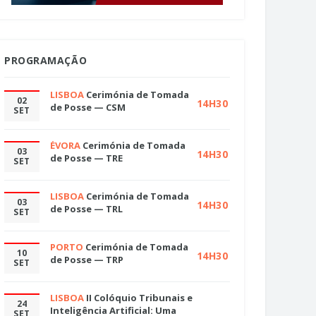
PROGRAMAÇÃO
LISBOA
Cerimónia de Tomada
02
14H30
de Posse — CSM
SET
ÉVORA
Cerimónia de Tomada
03
14H30
de Posse — TRE
SET
LISBOA
Cerimónia de Tomada
03
14H30
de Posse — TRL
SET
PORTO
Cerimónia de Tomada
10
14H30
de Posse — TRP
SET
LISBOA
II Colóquio Tribunais e
24
Inteligência Artificial: Uma
SET