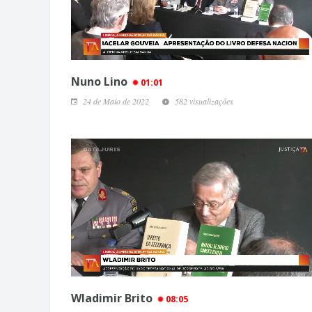
Nuno Lino
01:01
24 de Maio de 2022
582 visualizações
Wladimir Brito
08:05