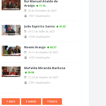
Rui Manuel Ataíde de
Araújo
11:16
20 de Novembro de 2025
5827 visualizações
João Espirito Santo
41:33
10-11 de Julho de 2025
3228 visualizações
Noemi Araujo
03:37
10-11 de Outubro de 2025
3102 visualizações
Mafalda Miranda Barbosa
36:06
23-24 de Outubro de 2025
2761 visualizações
1 ANO
5 ANOS
TODOS