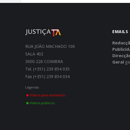
EMAILS
Redacç
RUA JOÃO MACHADO 100
Publici
SALA 402
Direcçã
3000-226 COIMBRA
Geral
ge
Tel. (+351) 239 854 035
Fax (+351) 239 854 034
Legenda:
Vídeos para assinantes
Vídeos públicos