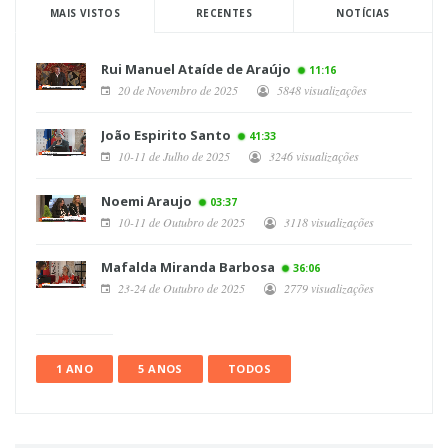
MAIS VISTOS
RECENTES
NOTÍCIAS
Rui Manuel Ataíde de Araújo
11:16
20 de Novembro de 2025
5848 visualizações
João Espirito Santo
41:33
10-11 de Julho de 2025
3246 visualizações
Noemi Araujo
03:37
10-11 de Outubro de 2025
3118 visualizações
Mafalda Miranda Barbosa
36:06
23-24 de Outubro de 2025
2779 visualizações
1 ANO
5 ANOS
TODOS