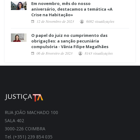
Em novembro, mês do nosso
aniversário, destacamos a temática «A
Crise na Habitação»
12 de Novembro de 2023
6082 visualizações
O papel do juiz no cumprimento das
obrigações: a sanção pecuniária
compulsória - Vânia Filipe Magalhães
06 de Fevereiro de 2023
8143 visualizações
RUA JOÃO MACHADO 100
SALA 402
3000-226 COIMBRA
Tel. (+351) 239 854 035