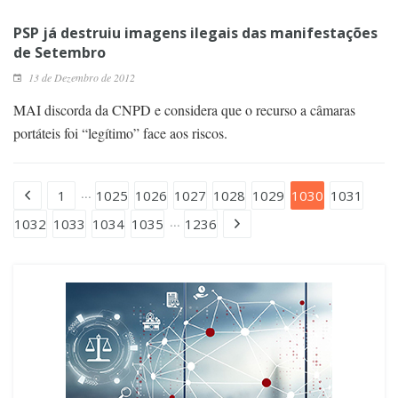
PSP já destruiu imagens ilegais das manifestações
de Setembro
13 de Dezembro de 2012
MAI discorda da CNPD e considera que o recurso a câmaras
portáteis foi “legítimo” face aos riscos.
...
1
1025
1026
1027
1028
1029
1030
1031
...
1032
1033
1034
1035
1236