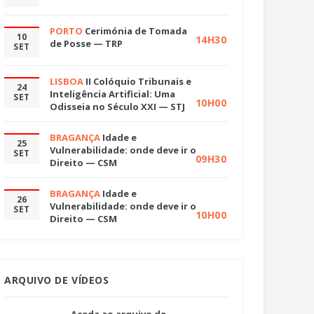
PORTO
Cerimónia de Tomada
10
14H30
de Posse — TRP
SET
LISBOA
II Colóquio Tribunais e
24
Inteligência Artificial: Uma
SET
10H00
Odisseia no Século XXI — STJ
BRAGANÇA
Idade e
25
Vulnerabilidade: onde deve ir o
SET
09H30
Direito — CSM
BRAGANÇA
Idade e
26
Vulnerabilidade: onde deve ir o
SET
10H00
Direito — CSM
ARQUIVO DE VÍDEOS