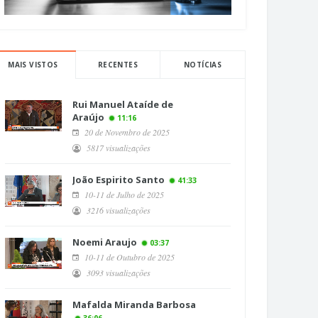
MAIS VISTOS
RECENTES
NOTÍCIAS
Rui Manuel Ataíde de
Araújo
11:16
20 de Novembro de 2025
5817 visualizações
João Espirito Santo
41:33
10-11 de Julho de 2025
3216 visualizações
Noemi Araujo
03:37
10-11 de Outubro de 2025
3093 visualizações
Mafalda Miranda Barbosa