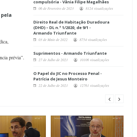
compulsória - Vânia Filipe Magalhães
06 de Fevereiro de 2023
8124 visualizações
 pela
Direito Real de Habitação Duradoura
(DHD) – DL n.º 1/2020, de 9/1 -
Armando Triunfante
03 de Maio de 2022
8754 visualizações
dica,
Suprimentos - Armando Triunfante
ncia prévia”.
27 de Julho de 2021
10106 visualizações
O Papel do JIC no Processo Penal -
Patrícia de Jesus Monteiro
22 de Julho de 2021
12761 visualizações