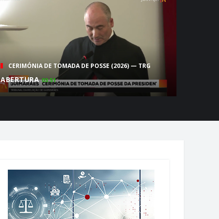
1ªS JORNADAS DA ADVOCACIA INSULAR — OA-CRM
SESSÃO DE ABERTURA
09:50
CERIMÓNIA DE TOMADA DE POSSE (2026) — TRG
ABERTURA
03:51