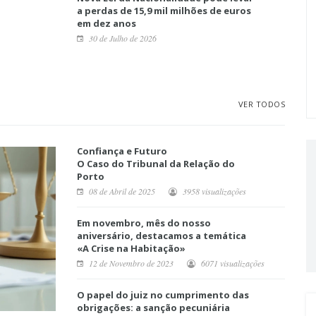
a perdas de 15,9 mil milhões de euros
em dez anos
30 de Julho de 2026
VER TODOS
Confiança e Futuro
O Caso do Tribunal da Relação do
Porto
08 de Abril de 2025
3958 visualizações
Em novembro, mês do nosso
aniversário, destacamos a temática
«A Crise na Habitação»
12 de Novembro de 2023
6071 visualizações
O papel do juiz no cumprimento das
obrigações: a sanção pecuniária