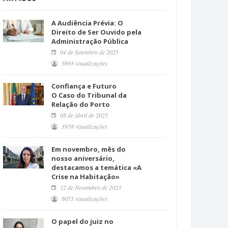
A Audiência Prévia: O
Direito de Ser Ouvido pela
Administração Pública
04 de Setembro de 2025
5693 visualizações
Confiança e Futuro
O Caso do Tribunal da
Relação do Porto
08 de Abril de 2025
3958 visualizações
Em novembro, mês do
nosso aniversário,
destacamos a temática «A
Crise na Habitação»
12 de Novembro de 2023
6071 visualizações
O papel do juiz no