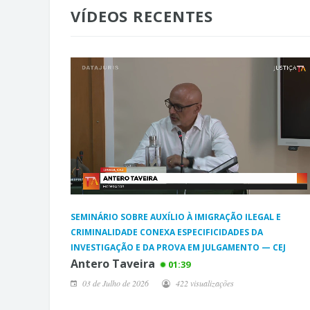
VÍDEOS RECENTES
SEMINÁRIO SOBRE AUXÍLIO À IMIGRAÇÃO ILEGAL E
CRIMINALIDADE CONEXA ESPECIFICIDADES DA
INVESTIGAÇÃO E DA PROVA EM JULGAMENTO — CEJ
Antero Taveira
01:39
03 de Julho de 2026
422 visualizações