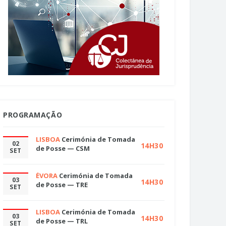
PROGRAMAÇÃO
LISBOA
Cerimónia de Tomada
02
14H30
de Posse — CSM
SET
ÉVORA
Cerimónia de Tomada
03
14H30
de Posse — TRE
SET
LISBOA
Cerimónia de Tomada
03
14H30
de Posse — TRL
SET