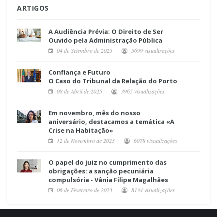
ARTIGOS
A Audiência Prévia: O Direito de Ser
Ouvido pela Administração Pública
04 de Setembro de 2025
5699 visualizações
Confiança e Futuro
O Caso do Tribunal da Relação do Porto
08 de Abril de 2025
3965 visualizações
Em novembro, mês do nosso
aniversário, destacamos a temática «A
Crise na Habitação»
12 de Novembro de 2023
6078 visualizações
O papel do juiz no cumprimento das
obrigações: a sanção pecuniária
compulsória - Vânia Filipe Magalhães
06 de Fevereiro de 2023
8134 visualizações