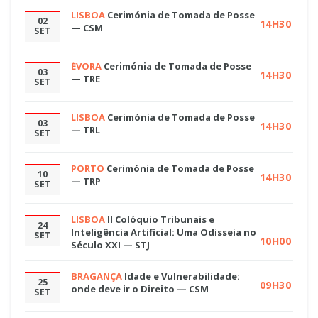
LISBOA
Cerimónia de Tomada de Posse
02
14H30
— CSM
SET
ÉVORA
Cerimónia de Tomada de Posse
03
14H30
— TRE
SET
LISBOA
Cerimónia de Tomada de Posse
03
14H30
— TRL
SET
PORTO
Cerimónia de Tomada de Posse
10
14H30
— TRP
SET
LISBOA
II Colóquio Tribunais e
24
Inteligência Artificial: Uma Odisseia no
SET
10H00
Século XXI — STJ
BRAGANÇA
Idade e Vulnerabilidade:
25
09H30
onde deve ir o Direito — CSM
SET