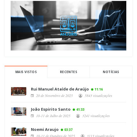
MAIS VISTOS
RECENTES
NOTÍCIAS
Rui Manuel Ataíde de Araújo
11:16
20 de Novembro de 2025
5843 visualizações
João Espirito Santo
41:33
10-11 de Julho de 2025
3241 visualizações
Noemi Araujo
03:37
10-11 de Outubro de 2025
3113 visualizações