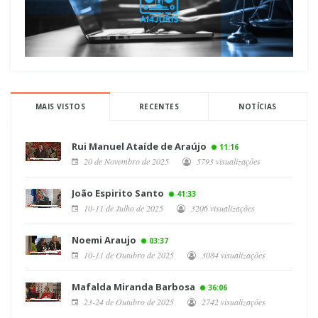
MAIS VISTOS
RECENTES
NOTÍCIAS
Rui Manuel Ataíde de Araújo
11:16
20 de Novembro de 2025
5793 visualizações
João Espirito Santo
41:33
10-11 de Julho de 2025
3206 visualizações
Noemi Araujo
03:37
10-11 de Outubro de 2025
3084 visualizações
Mafalda Miranda Barbosa
36:06
23-24 de Outubro de 2025
2742 visualizações