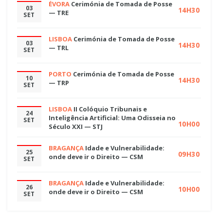
ÉVORA
Cerimónia de Tomada de Posse
03
14H30
— TRE
SET
LISBOA
Cerimónia de Tomada de Posse
03
14H30
— TRL
SET
PORTO
Cerimónia de Tomada de Posse
10
14H30
— TRP
SET
LISBOA
II Colóquio Tribunais e
24
Inteligência Artificial: Uma Odisseia no
SET
10H00
Século XXI — STJ
BRAGANÇA
Idade e Vulnerabilidade:
25
09H30
onde deve ir o Direito — CSM
SET
BRAGANÇA
Idade e Vulnerabilidade:
26
10H00
onde deve ir o Direito — CSM
SET