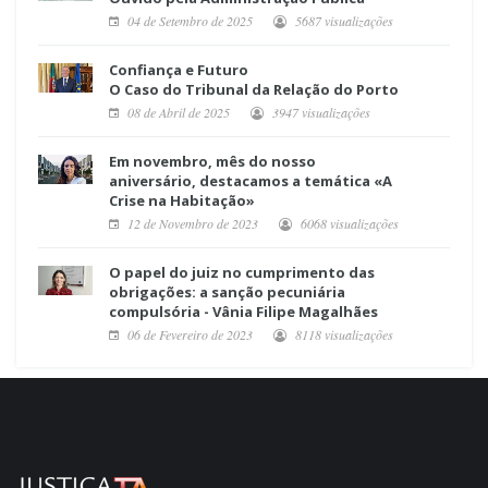
04 de Setembro de 2025
5687 visualizações
Confiança e Futuro
O Caso do Tribunal da Relação do Porto
08 de Abril de 2025
3947 visualizações
Em novembro, mês do nosso
aniversário, destacamos a temática «A
Crise na Habitação»
12 de Novembro de 2023
6068 visualizações
O papel do juiz no cumprimento das
obrigações: a sanção pecuniária
compulsória - Vânia Filipe Magalhães
06 de Fevereiro de 2023
8118 visualizações