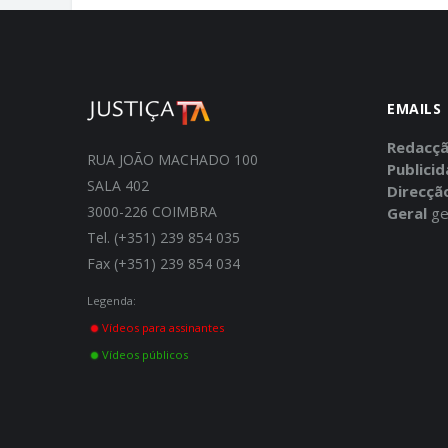
EMAILS
Redacç
RUA JOÃO MACHADO 100
Publici
SALA 402
Direcçã
3000-226 COIMBRA
Geral
ge
Tel. (+351) 239 854 035
Fax (+351) 239 854 034
Legenda:
Vídeos para assinantes
Vídeos públicos