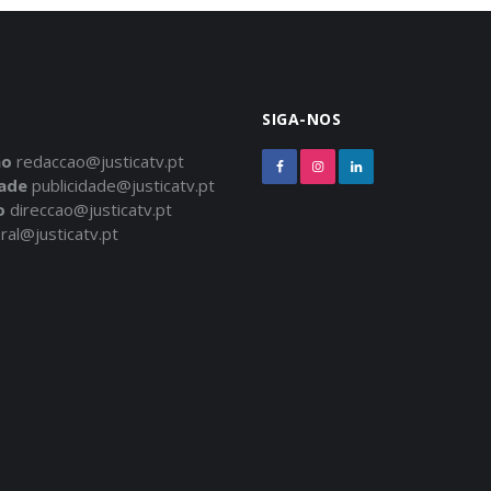
SIGA-NOS
ão
redaccao@justicatv.pt
dade
publicidade@justicatv.pt
o
direccao@justicatv.pt
ral@justicatv.pt