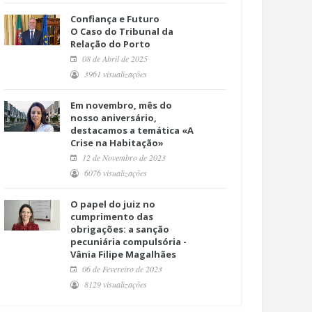
Confiança e Futuro
O Caso do Tribunal da
Relação do Porto
08 de Abril de 2025
3961 visualizações
Em novembro, mês do
nosso aniversário,
destacamos a temática «A
Crise na Habitação»
12 de Novembro de 2023
6076 visualizações
O papel do juiz no
cumprimento das
obrigações: a sanção
pecuniária compulsória -
Vânia Filipe Magalhães
06 de Fevereiro de 2023
8129 visualizações