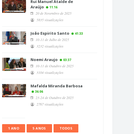
Rui Manuel Ataíde de
Araújo
11:16
20 de Novembro de 2025
5835 visualizações
João Espirito Santo
41:33
10-11 de Julho de 2025
3232 visualizações
Noemi Araujo
03:37
10-11 de Outubro de 2025
3104 visualizações
Mafalda Miranda Barbosa
36:06
23-24 de Outubro de 2025
2767 visualizações
1 ANO
5 ANOS
TODOS