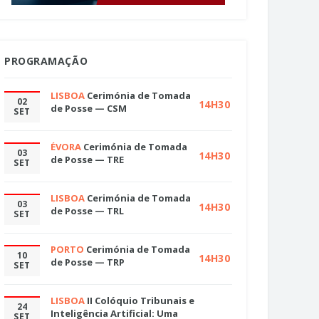
PROGRAMAÇÃO
LISBOA
Cerimónia de Tomada
02
14H30
de Posse — CSM
SET
ÉVORA
Cerimónia de Tomada
03
14H30
de Posse — TRE
SET
LISBOA
Cerimónia de Tomada
03
14H30
de Posse — TRL
SET
PORTO
Cerimónia de Tomada
10
14H30
de Posse — TRP
SET
LISBOA
II Colóquio Tribunais e
24
Inteligência Artificial: Uma
SET