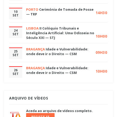
PORTO
Cerimónia de Tomada de Posse
10
14H30
— TRP
SET
LISBOA
II Colóquio Tribunais e
24
Inteligência Artificial: Uma Odisseia no
SET
10H00
Século XXI — STJ
BRAGANÇA
Idade e Vulnerabilidade:
25
09H30
onde deve ir o Direito — CSM
SET
BRAGANÇA
Idade e Vulnerabilidade:
26
10H00
onde deve ir o Direito — CSM
SET
ARQUIVO DE VÍDEOS
Aceda ao arquivo de vídeos completo.
REGISTE-SE