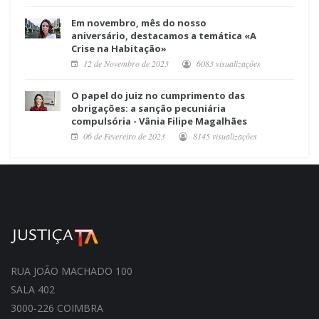
Em novembro, mês do nosso
aniversário, destacamos a temática «A
Crise na Habitação»
12 de Novembro de 2023
6083 visualizações
O papel do juiz no cumprimento das
obrigações: a sanção pecuniária
compulsória - Vânia Filipe Magalhães
06 de Fevereiro de 2023
8145 visualizações
RUA JOÃO MACHADO 100
SALA 402
3000-226 COIMBRA