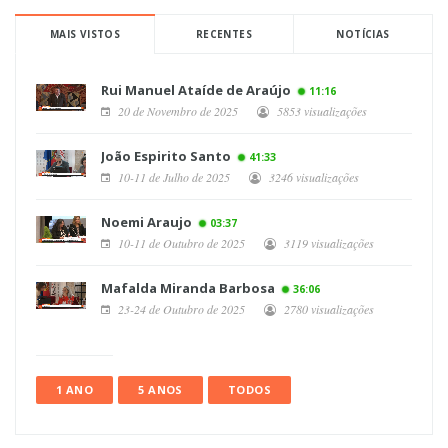
MAIS VISTOS
RECENTES
NOTÍCIAS
Rui Manuel Ataíde de Araújo
11:16
20 de Novembro de 2025
5853 visualizações
João Espirito Santo
41:33
10-11 de Julho de 2025
3246 visualizações
Noemi Araujo
03:37
10-11 de Outubro de 2025
3119 visualizações
Mafalda Miranda Barbosa
36:06
23-24 de Outubro de 2025
2780 visualizações
1 ANO
5 ANOS
TODOS