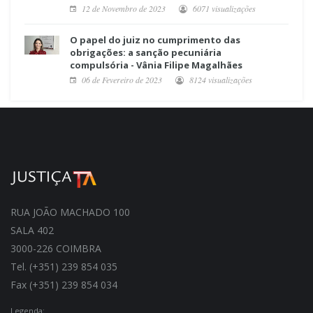
12 de Novembro de 2023
6071 visualizações
O papel do juiz no cumprimento das
obrigações: a sanção pecuniária
compulsória - Vânia Filipe Magalhães
06 de Fevereiro de 2023
8124 visualizações
RUA JOÃO MACHADO 100
SALA 402
3000-226 COIMBRA
Tel. (+351) 239 854 035
Fax (+351) 239 854 034
Legenda: