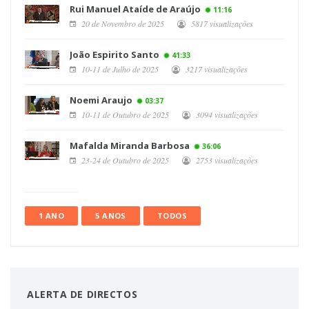
Rui Manuel Ataíde de Araújo
11:16
20 de Novembro de 2025
5817 visualizações
João Espirito Santo
41:33
10-11 de Julho de 2025
3217 visualizações
Noemi Araujo
03:37
10-11 de Outubro de 2025
3094 visualizações
Mafalda Miranda Barbosa
36:06
23-24 de Outubro de 2025
2753 visualizações
1 ANO
5 ANOS
TODOS
ALERTA DE DIRECTOS