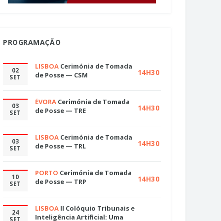
PROGRAMAÇÃO
LISBOA
Cerimónia de Tomada
02
14H30
de Posse — CSM
SET
ÉVORA
Cerimónia de Tomada
03
14H30
de Posse — TRE
SET
LISBOA
Cerimónia de Tomada
03
14H30
de Posse — TRL
SET
PORTO
Cerimónia de Tomada
10
14H30
de Posse — TRP
SET
LISBOA
II Colóquio Tribunais e
24
Inteligência Artificial: Uma
SET