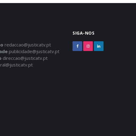
SIGA-NOS
ão
redaccao@justicatv.pt
dade
publicidade@justicatv.pt
o
direccao@justicatv.pt
ral@justicatv.pt