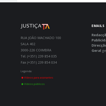
EMAILS
Redacç
RUA JOÃO MACHADO 100
Publici
SALA 402
Direcçã
3000-226 COIMBRA
Geral
ge
Tel. (+351) 239 854 035
Fax (+351) 239 854 034
Legenda:
Vídeos para assinantes
Vídeos públicos