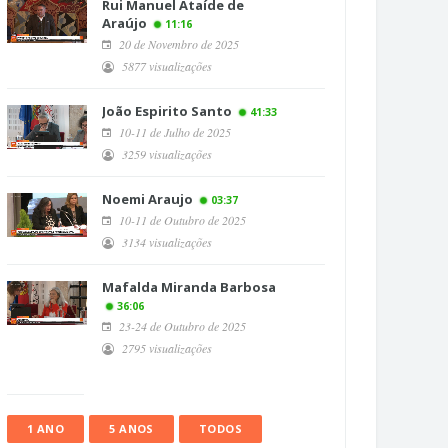
Rui Manuel Ataíde de
Araújo
11:16
20 de Novembro de 2025
5877 visualizações
João Espirito Santo
41:33
10-11 de Julho de 2025
3259 visualizações
Noemi Araujo
03:37
10-11 de Outubro de 2025
3134 visualizações
Mafalda Miranda Barbosa
36:06
23-24 de Outubro de 2025
2795 visualizações
1 ANO
5 ANOS
TODOS