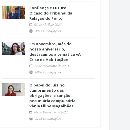
Confiança e Futuro
O Caso do Tribunal da
Relação do Porto
08 de Abril de 2025
3971 visualizações
Em novembro, mês do
nosso aniversário,
destacamos a temática «A
Crise na Habitação»
12 de Novembro de 2023
6086 visualizações
O papel do juiz no
cumprimento das
obrigações: a sanção
pecuniária compulsória -
Vânia Filipe Magalhães
06 de Fevereiro de 2023
8148 visualizações