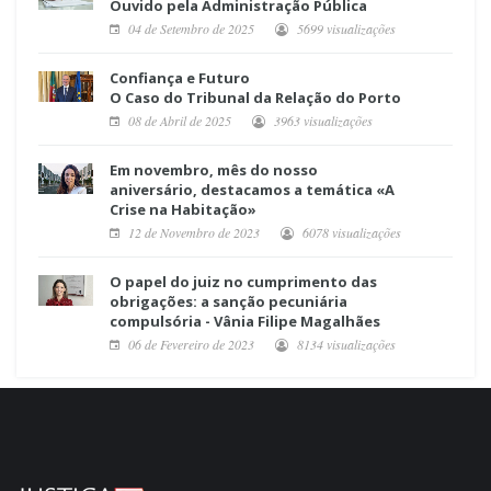
Ouvido pela Administração Pública
04 de Setembro de 2025
5699 visualizações
Confiança e Futuro
O Caso do Tribunal da Relação do Porto
08 de Abril de 2025
3963 visualizações
Em novembro, mês do nosso
aniversário, destacamos a temática «A
Crise na Habitação»
12 de Novembro de 2023
6078 visualizações
O papel do juiz no cumprimento das
obrigações: a sanção pecuniária
compulsória - Vânia Filipe Magalhães
06 de Fevereiro de 2023
8134 visualizações