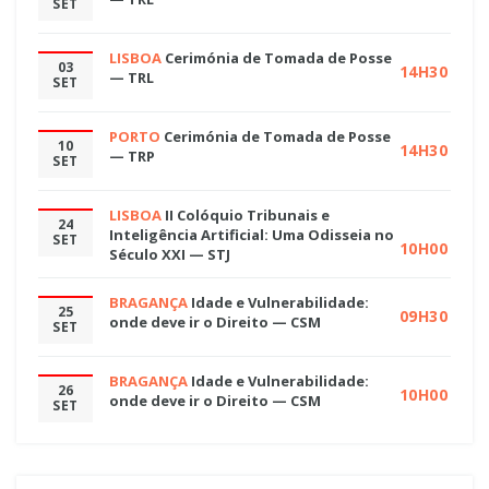
SET
LISBOA
Cerimónia de Tomada de Posse
03
14H30
— TRL
SET
PORTO
Cerimónia de Tomada de Posse
10
14H30
— TRP
SET
LISBOA
II Colóquio Tribunais e
24
Inteligência Artificial: Uma Odisseia no
SET
10H00
Século XXI — STJ
BRAGANÇA
Idade e Vulnerabilidade:
25
09H30
onde deve ir o Direito — CSM
SET
BRAGANÇA
Idade e Vulnerabilidade:
26
10H00
onde deve ir o Direito — CSM
SET