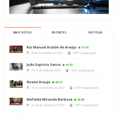
MAIS VISTOS
RECENTES
NOTÍCIAS
Rui Manuel Ataíde de Araújo
11:16
20 de Novembro de 2025
5835 visualizações
João Espirito Santo
41:33
10-11 de Julho de 2025
3231 visualizações
Noemi Araujo
03:37
10-11 de Outubro de 2025
3103 visualizações
Mafalda Miranda Barbosa
36:06
23-24 de Outubro de 2025
2765 visualizações