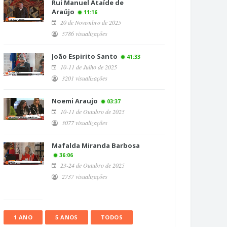
Rui Manuel Ataíde de
Araújo
11:16
20 de Novembro de 2025
5786 visualizações
João Espirito Santo
41:33
10-11 de Julho de 2025
3201 visualizações
Noemi Araujo
03:37
10-11 de Outubro de 2025
3077 visualizações
Mafalda Miranda Barbosa
36:06
23-24 de Outubro de 2025
2737 visualizações
1 ANO
5 ANOS
TODOS