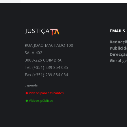
EMAILS
Redacç
RUA JOÃO MACHADO 100
Publici
SALA 402
Direcçã
3000-226 COIMBRA
Geral
ge
Tel. (+351) 239 854 035
Fax (+351) 239 854 034
Legenda:
Vídeos para assinantes
Vídeos públicos