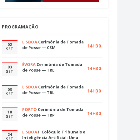
PROGRAMAÇÃO
LISBOA
Cerimónia de Tomada
02
14H30
de Posse — CSM
SET
ÉVORA
Cerimónia de Tomada
03
14H30
de Posse — TRE
SET
LISBOA
Cerimónia de Tomada
03
14H30
de Posse — TRL
SET
PORTO
Cerimónia de Tomada
10
14H30
de Posse — TRP
SET
LISBOA
II Colóquio Tribunais e
24
Inteligência Artificial: Uma
SET