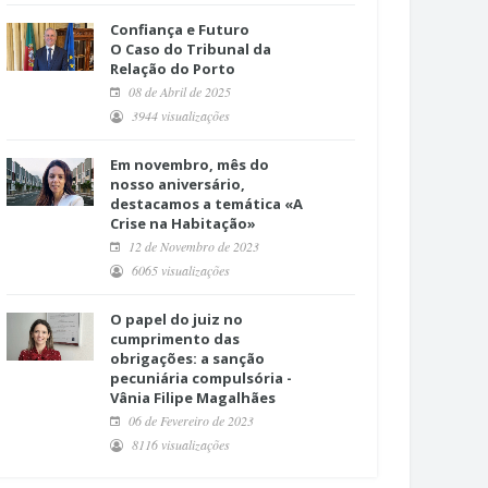
Confiança e Futuro
O Caso do Tribunal da
Relação do Porto
08 de Abril de 2025
3944 visualizações
Em novembro, mês do
nosso aniversário,
destacamos a temática «A
Crise na Habitação»
12 de Novembro de 2023
6065 visualizações
O papel do juiz no
cumprimento das
obrigações: a sanção
pecuniária compulsória -
Vânia Filipe Magalhães
06 de Fevereiro de 2023
8116 visualizações