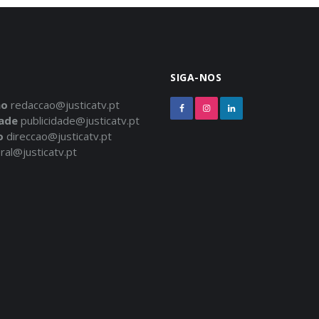
SIGA-NOS
ão
redaccao@justicatv.pt
dade
publicidade@justicatv.pt
o
direccao@justicatv.pt
ral@justicatv.pt