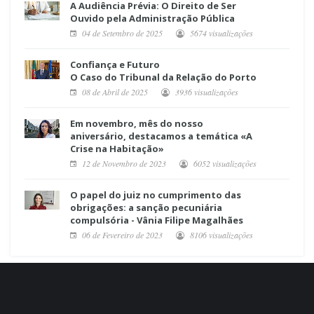
A Audiência Prévia: O Direito de Ser
Ouvido pela Administração Pública
04 de Setembro de 2025
5674 visualizações
Confiança e Futuro
O Caso do Tribunal da Relação do Porto
08 de Abril de 2025
3936 visualizações
Em novembro, mês do nosso
aniversário, destacamos a temática «A
Crise na Habitação»
12 de Novembro de 2023
6052 visualizações
O papel do juiz no cumprimento das
obrigações: a sanção pecuniária
compulsória - Vânia Filipe Magalhães
06 de Fevereiro de 2023
8106 visualizações