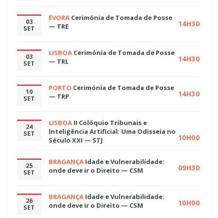
ÉVORA
Cerimónia de Tomada de Posse
03
14H30
— TRE
SET
LISBOA
Cerimónia de Tomada de Posse
03
14H30
— TRL
SET
PORTO
Cerimónia de Tomada de Posse
10
14H30
— TRP
SET
LISBOA
II Colóquio Tribunais e
24
Inteligência Artificial: Uma Odisseia no
SET
10H00
Século XXI — STJ
BRAGANÇA
Idade e Vulnerabilidade:
25
09H30
onde deve ir o Direito — CSM
SET
BRAGANÇA
Idade e Vulnerabilidade:
26
10H00
onde deve ir o Direito — CSM
SET