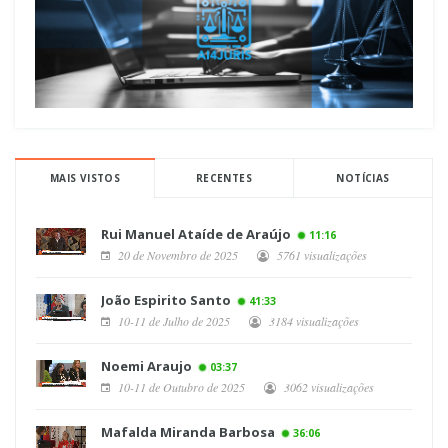
MAIS VISTOS
RECENTES
NOTÍCIAS
Rui Manuel Ataíde de Araújo
11:16
20 de Novembro de 2025
5761 visualizações
João Espirito Santo
41:33
10-11 de Julho de 2025
3184 visualizações
Noemi Araujo
03:37
10-11 de Outubro de 2025
3062 visualizações
Mafalda Miranda Barbosa
36:06