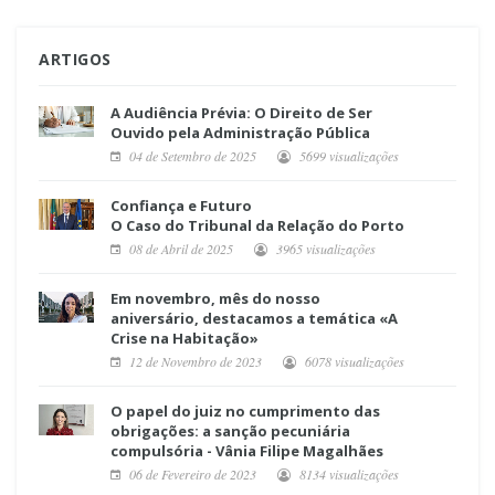
ARTIGOS
A Audiência Prévia: O Direito de Ser
Ouvido pela Administração Pública
04 de Setembro de 2025
5699 visualizações
Confiança e Futuro
O Caso do Tribunal da Relação do Porto
08 de Abril de 2025
3965 visualizações
Em novembro, mês do nosso
aniversário, destacamos a temática «A
Crise na Habitação»
12 de Novembro de 2023
6078 visualizações
O papel do juiz no cumprimento das
obrigações: a sanção pecuniária
compulsória - Vânia Filipe Magalhães
06 de Fevereiro de 2023
8134 visualizações