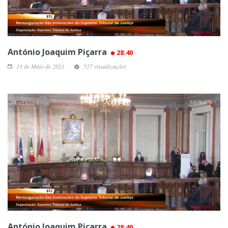
António Joaquim Piçarra
28:40
13 de Maio de 2021
527 visualizações
António Joaquim Piçarra
28:40