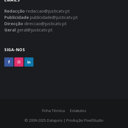
Redacção
redaccao@justicatv.pt
Publicidade
publicidade@justicatv.pt
Direcção
direccao@justicatv.pt
Geral
geral@justicatv.pt
SIGA-NOS
Ficha Técnica
Estatutos
© 2009-2025
Datajuris
| Produção
PixelStudio