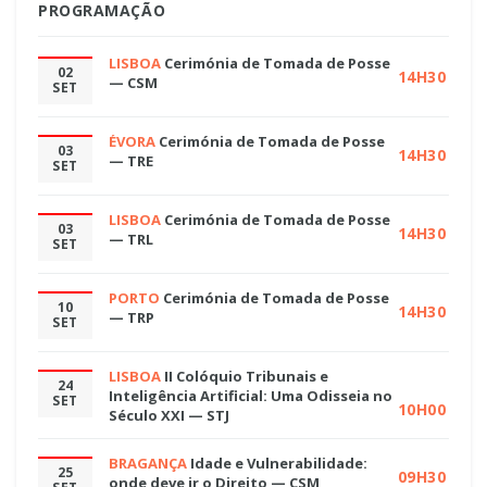
PROGRAMAÇÃO
LISBOA
Cerimónia de Tomada de Posse
02
14H30
— CSM
SET
ÉVORA
Cerimónia de Tomada de Posse
03
14H30
— TRE
SET
LISBOA
Cerimónia de Tomada de Posse
03
14H30
— TRL
SET
PORTO
Cerimónia de Tomada de Posse
10
14H30
— TRP
SET
LISBOA
II Colóquio Tribunais e
24
Inteligência Artificial: Uma Odisseia no
SET
10H00
Século XXI — STJ
BRAGANÇA
Idade e Vulnerabilidade:
25
09H30
onde deve ir o Direito — CSM