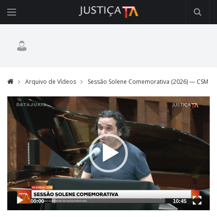
Arquivo de Vídeos
Sessão Solene Comemorativa (2026) — CSM
Video
Player
00:00
10:45