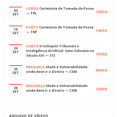
LISBOA
Cerimónia de Tomada de Posse
03
14H30
— TRL
SET
PORTO
Cerimónia de Tomada de Posse
10
14H30
— TRP
SET
LISBOA
II Colóquio Tribunais e
24
Inteligência Artificial: Uma Odisseia no
SET
10H00
Século XXI — STJ
BRAGANÇA
Idade e Vulnerabilidade:
25
09H30
onde deve ir o Direito — CSM
SET
BRAGANÇA
Idade e Vulnerabilidade:
26
10H00
onde deve ir o Direito — CSM
SET
ARQUIVO DE VÍDEOS