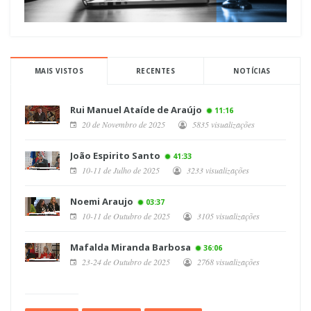
MAIS VISTOS
RECENTES
NOTÍCIAS
Rui Manuel Ataíde de Araújo
11:16
20 de Novembro de 2025
5835 visualizações
João Espirito Santo
41:33
10-11 de Julho de 2025
3233 visualizações
Noemi Araujo
03:37
10-11 de Outubro de 2025
3105 visualizações
Mafalda Miranda Barbosa
36:06
23-24 de Outubro de 2025
2768 visualizações