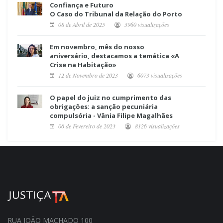
Confiança e Futuro
O Caso do Tribunal da Relação do Porto
08 de Abril de 2025
3960 visualizações
Em novembro, mês do nosso
aniversário, destacamos a temática «A
Crise na Habitação»
12 de Novembro de 2023
6073 visualizações
O papel do juiz no cumprimento das
obrigações: a sanção pecuniária
compulsória - Vânia Filipe Magalhães
06 de Fevereiro de 2023
8126 visualizações
RUA JOÃO MACHADO 100