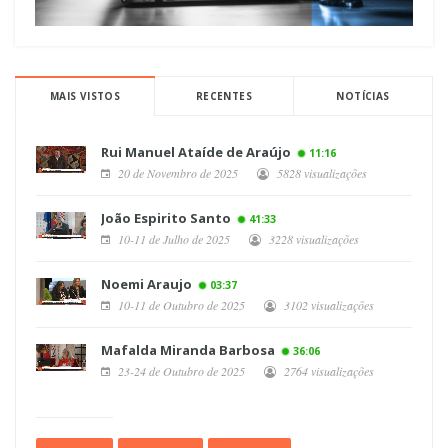
MAIS VISTOS
RECENTES
NOTÍCIAS
Rui Manuel Ataíde de Araújo
11:16
20 de Novembro de 2025
5828 visualizações
João Espirito Santo
41:33
10-11 de Julho de 2025
3228 visualizações
Noemi Araujo
03:37
10-11 de Outubro de 2025
3102 visualizações
Mafalda Miranda Barbosa
36:06
23-24 de Outubro de 2025
2764 visualizações