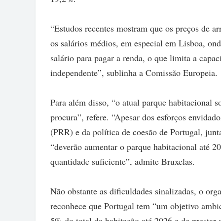
“Estudos recentes mostram que os preços de a
os salários médios, em especial em Lisboa, on
salário para pagar a renda, o que limita a capa
independente”, sublinha a Comissão Europeia.
Para além disso, “o atual parque habitacional soc
procura”, refere. “Apesar dos esforços envidad
(PRR) e da política de coesão de Portugal, jun
“deverão aumentar o parque habitacional até 203
quantidade suficiente”, admite Bruxelas.
Não obstante as dificuldades sinalizadas, o or
reconhece que Portugal tem “um objetivo ambic
5% do total da habitação até 2026 e de prestar