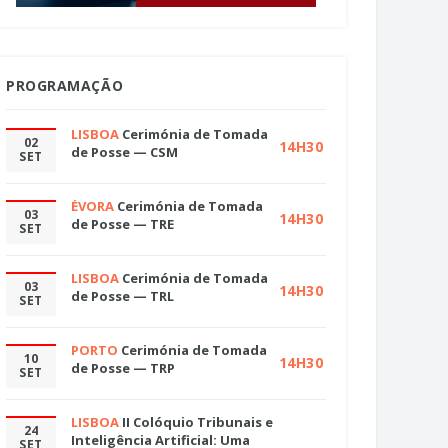
PROGRAMAÇÃO
LISBOA
Cerimónia de Tomada
02
14H30
de Posse — CSM
SET
ÉVORA
Cerimónia de Tomada
03
14H30
de Posse — TRE
SET
LISBOA
Cerimónia de Tomada
03
14H30
de Posse — TRL
SET
PORTO
Cerimónia de Tomada
10
14H30
de Posse — TRP
SET
LISBOA
II Colóquio Tribunais e
24
Inteligência Artificial: Uma
SET