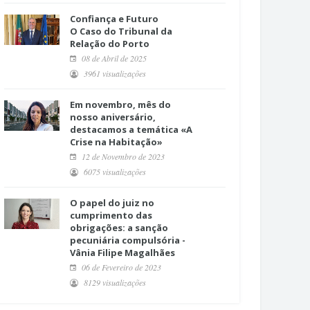
Confiança e Futuro
O Caso do Tribunal da
Relação do Porto
08 de Abril de 2025
3961 visualizações
Em novembro, mês do
nosso aniversário,
destacamos a temática «A
Crise na Habitação»
12 de Novembro de 2023
6075 visualizações
O papel do juiz no
cumprimento das
obrigações: a sanção
pecuniária compulsória -
Vânia Filipe Magalhães
06 de Fevereiro de 2023
8129 visualizações