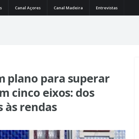
s
Canal Açores
Canal Madeira
Entrevistas
m plano para superar
m cinco eixos: dos
s às rendas