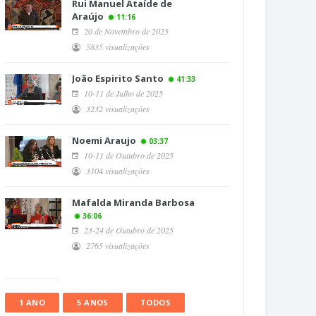
Rui Manuel Ataíde de
Araújo
11:16
20 de Novembro de 2025
5835 visualizações
João Espirito Santo
41:33
10-11 de Julho de 2025
3232 visualizações
Noemi Araujo
03:37
10-11 de Outubro de 2025
3104 visualizações
Mafalda Miranda Barbosa
36:06
23-24 de Outubro de 2025
2765 visualizações
1 ANO
5 ANOS
TODOS