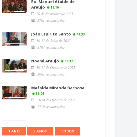
Rui Manuel Ataíde de
Araújo
11:16
20 de Novembro de 2025
5761 visualizações
João Espirito Santo
41:33
10-11 de Julho de 2025
3184 visualizações
Noemi Araujo
03:37
10-11 de Outubro de 2025
3061 visualizações
Mafalda Miranda Barbosa
36:06
23-24 de Outubro de 2025
2719 visualizações
1 ANO
5 ANOS
TODOS