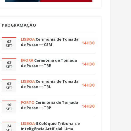
PROGRAMAÇÃO
LISBOA
Cerimónia de Tomada
02
14H30
de Posse — CSM
SET
ÉVORA
Cerimónia de Tomada
03
14H30
de Posse — TRE
SET
LISBOA
Cerimónia de Tomada
03
14H30
de Posse — TRL
SET
PORTO
Cerimónia de Tomada
10
14H30
de Posse — TRP
SET
LISBOA
II Colóquio Tribunais e
24
Inteligência Artificial: Uma
SET