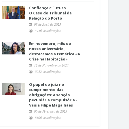
Confiança e Futuro
O Caso do Tribunal da
Relação do Porto
08 de Abril de 2025
3936 visualizações
Em novembro, mês do
nosso aniversário,
destacamos a temática «A
Crise na Habitação»
12 de Novembro de 2023
6052 visualizações
O papel do juiz no
cumprimento das
obrigações: a sanção
pecuniária compulsória -
Vânia Filipe Magalhães
06 de Fevereiro de 2023
8106 visualizações