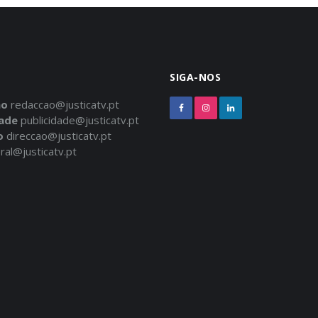
SIGA-NOS
ão
redaccao@justicatv.pt
dade
publicidade@justicatv.pt
o
direccao@justicatv.pt
ral@justicatv.pt