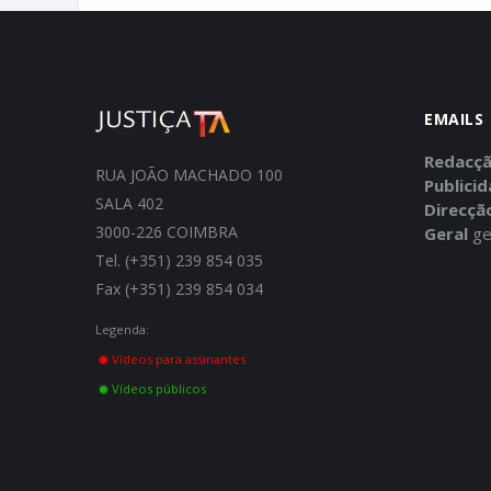
EMAILS
Redacç
RUA JOÃO MACHADO 100
Publici
SALA 402
Direcçã
3000-226 COIMBRA
Geral
ge
Tel. (+351) 239 854 035
Fax (+351) 239 854 034
Legenda:
Vídeos para assinantes
Vídeos públicos