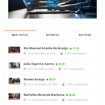
MAIS VISTOS
RECENTES
NOTÍCIAS
Rui Manuel Ataíde de Araújo
11:16
20 de Novembro de 2025
5839 visualizações
João Espirito Santo
41:33
10-11 de Julho de 2025
3237 visualizações
Noemi Araujo
03:37
10-11 de Outubro de 2025
3108 visualizações
Mafalda Miranda Barbosa
36:06
23-24 de Outubro de 2025
2769 visualizações