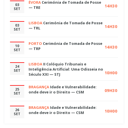
ÉVORA
Cerimónia de Tomada de Posse
03
14H30
— TRE
SET
LISBOA
Cerimónia de Tomada de Posse
03
14H30
— TRL
SET
PORTO
Cerimónia de Tomada de Posse
10
14H30
— TRP
SET
LISBOA
II Colóquio Tribunais e
24
Inteligência Artificial: Uma Odisseia no
SET
10H00
Século XXI — STJ
BRAGANÇA
Idade e Vulnerabilidade:
25
09H30
onde deve ir o Direito — CSM
SET
BRAGANÇA
Idade e Vulnerabilidade:
26
10H00
onde deve ir o Direito — CSM
SET