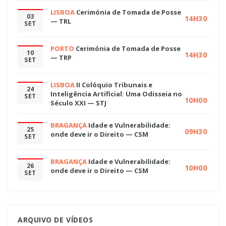
LISBOA
Cerimónia de Tomada de Posse
03
14H30
— TRL
SET
PORTO
Cerimónia de Tomada de Posse
10
14H30
— TRP
SET
LISBOA
II Colóquio Tribunais e
24
Inteligência Artificial: Uma Odisseia no
SET
10H00
Século XXI — STJ
BRAGANÇA
Idade e Vulnerabilidade:
25
09H30
onde deve ir o Direito — CSM
SET
BRAGANÇA
Idade e Vulnerabilidade:
26
10H00
onde deve ir o Direito — CSM
SET
ARQUIVO DE VÍDEOS