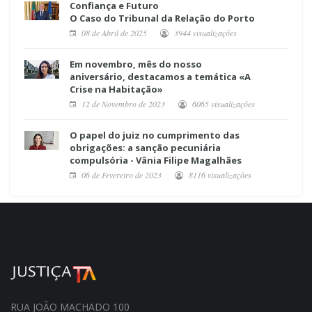
Confiança e Futuro
O Caso do Tribunal da Relação do Porto
08 de Abril de 2025
3944 visualizações
Em novembro, mês do nosso
aniversário, destacamos a temática «A
Crise na Habitação»
12 de Novembro de 2023
6065 visualizações
O papel do juiz no cumprimento das
obrigações: a sanção pecuniária
compulsória - Vânia Filipe Magalhães
06 de Fevereiro de 2023
8116 visualizações
RUA JOÃO MACHADO 100