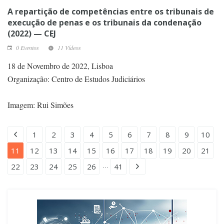
A repartição de competências entre os tribunais de
execução de penas e os tribunais da condenação
(2022) — CEJ
0 Eventos
11 Vídeos
18 de Novembro de 2022, Lisboa
Organização: Centro de Estudos Judiciários
Imagem: Rui Simões
1
2
3
4
5
6
7
8
9
10
11
12
13
14
15
16
17
18
19
20
21
...
22
23
24
25
26
41