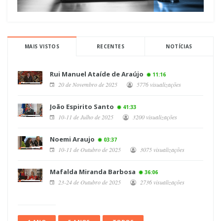
MAIS VISTOS
RECENTES
NOTÍCIAS
Rui Manuel Ataíde de Araújo
11:16
20 de Novembro de 2025
5776 visualizações
João Espirito Santo
41:33
10-11 de Julho de 2025
3200 visualizações
Noemi Araujo
03:37
10-11 de Outubro de 2025
3075 visualizações
Mafalda Miranda Barbosa
36:06
23-24 de Outubro de 2025
2736 visualizações