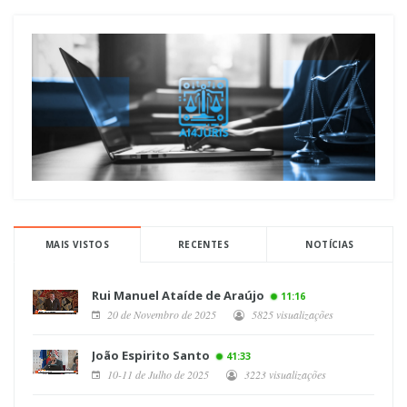
MAIS VISTOS
RECENTES
NOTÍCIAS
Rui Manuel Ataíde de Araújo
11:16
20 de Novembro de 2025
5825 visualizações
João Espirito Santo
41:33
10-11 de Julho de 2025
3223 visualizações