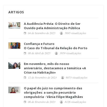
ARTIGOS
A Audiência Prévia: O Direito de Ser
Ouvido pela Administração Pública
04 de Setembro de 2025
5695 visualizações
Confiança e Futuro
O Caso do Tribunal da Relação do Porto
08 de Abril de 2025
3959 visualizações
Em novembro, mês do nosso
aniversário, destacamos a temática «A
Crise na Habitação»
12 de Novembro de 2023
6073 visualizações
O papel do juiz no cumprimento das
obrigações: a sanção pecuniária
compulsória - Vânia Filipe Magalhães
06 de Fevereiro de 2023
8126 visualizações