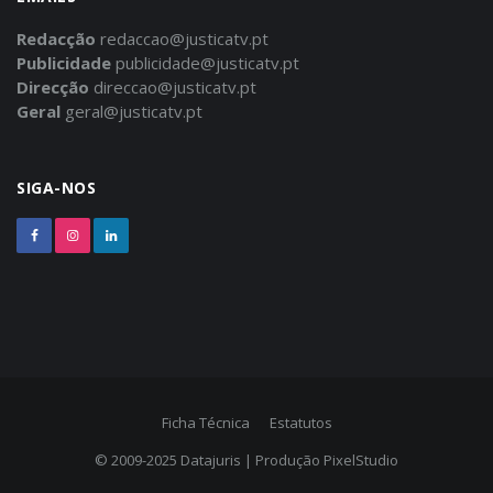
Redacção
redaccao@justicatv.pt
Publicidade
publicidade@justicatv.pt
Direcção
direccao@justicatv.pt
Geral
geral@justicatv.pt
SIGA-NOS
Ficha Técnica
Estatutos
© 2009-2025
Datajuris
| Produção
PixelStudio