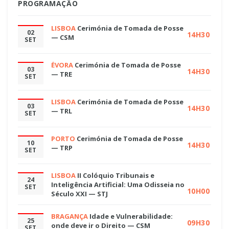
PROGRAMAÇÃO
LISBOA
Cerimónia de Tomada de Posse
02
14H30
— CSM
SET
ÉVORA
Cerimónia de Tomada de Posse
03
14H30
— TRE
SET
LISBOA
Cerimónia de Tomada de Posse
03
14H30
— TRL
SET
PORTO
Cerimónia de Tomada de Posse
10
14H30
— TRP
SET
LISBOA
II Colóquio Tribunais e
24
Inteligência Artificial: Uma Odisseia no
SET
10H00
Século XXI — STJ
BRAGANÇA
Idade e Vulnerabilidade:
25
09H30
onde deve ir o Direito — CSM
SET