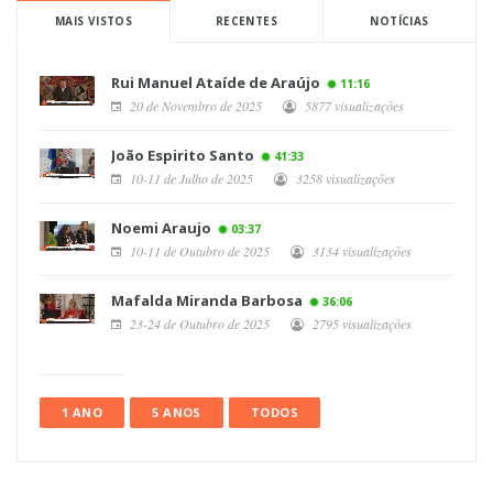
MAIS VISTOS
RECENTES
NOTÍCIAS
Rui Manuel Ataíde de Araújo
11:16
20 de Novembro de 2025
5877 visualizações
João Espirito Santo
41:33
10-11 de Julho de 2025
3258 visualizações
Noemi Araujo
03:37
10-11 de Outubro de 2025
3134 visualizações
Mafalda Miranda Barbosa
36:06
23-24 de Outubro de 2025
2795 visualizações
1 ANO
5 ANOS
TODOS