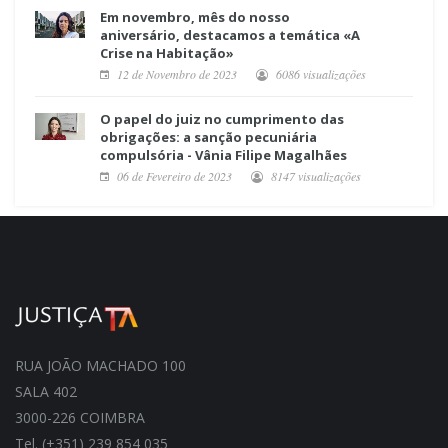
Em novembro, mês do nosso
aniversário, destacamos a temática «A
Crise na Habitação»
12 de Novembro de 2023
6086 visualizações
O papel do juiz no cumprimento das
obrigações: a sanção pecuniária
compulsória - Vânia Filipe Magalhães
06 de Fevereiro de 2023
8147 visualizações
RUA JOÃO MACHADO 100
SALA 402
3000-226 COIMBRA
Tel. (+351) 239 854 035