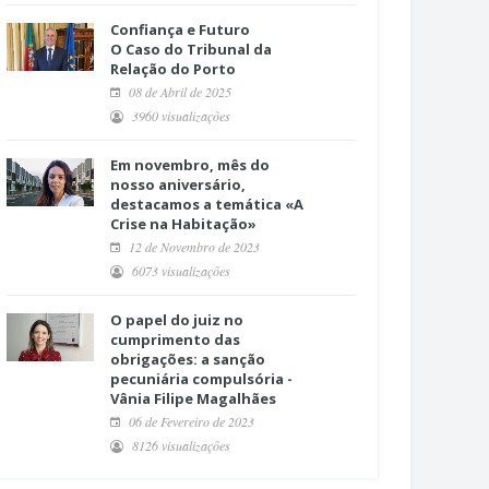
Confiança e Futuro
O Caso do Tribunal da
Relação do Porto
08 de Abril de 2025
3960 visualizações
Em novembro, mês do
nosso aniversário,
destacamos a temática «A
Crise na Habitação»
12 de Novembro de 2023
6073 visualizações
O papel do juiz no
cumprimento das
obrigações: a sanção
pecuniária compulsória -
Vânia Filipe Magalhães
06 de Fevereiro de 2023
8126 visualizações