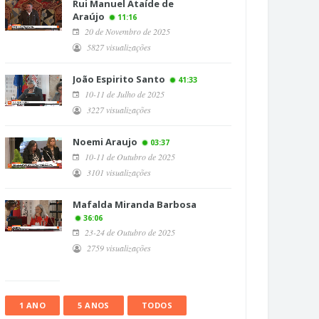
Rui Manuel Ataíde de
Araújo
11:16
20 de Novembro de 2025
5827 visualizações
João Espirito Santo
41:33
10-11 de Julho de 2025
3227 visualizações
Noemi Araujo
03:37
10-11 de Outubro de 2025
3101 visualizações
Mafalda Miranda Barbosa
36:06
23-24 de Outubro de 2025
2759 visualizações
1 ANO
5 ANOS
TODOS