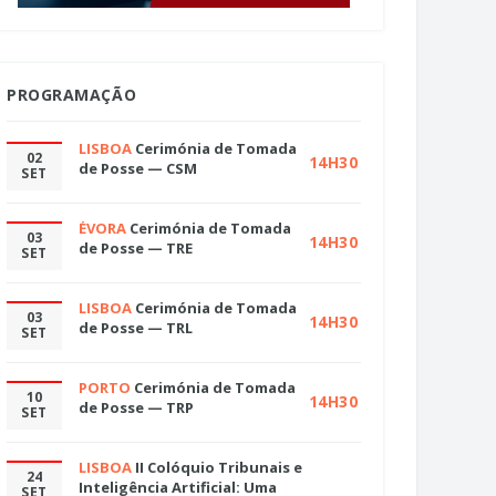
PROGRAMAÇÃO
LISBOA
Cerimónia de Tomada
02
14H30
de Posse — CSM
SET
ÉVORA
Cerimónia de Tomada
03
14H30
de Posse — TRE
SET
LISBOA
Cerimónia de Tomada
03
14H30
de Posse — TRL
SET
PORTO
Cerimónia de Tomada
10
14H30
de Posse — TRP
SET
LISBOA
II Colóquio Tribunais e
24
Inteligência Artificial: Uma
SET