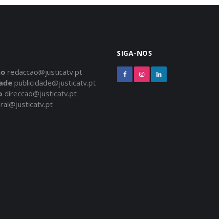
SIGA-NOS
ão
redaccao@justicatv.pt
dade
publicidade@justicatv.pt
o
direccao@justicatv.pt
ral@justicatv.pt