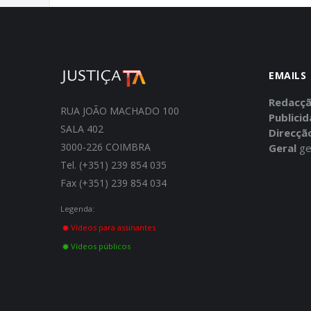
EMAILS
Redacç
RUA JOÃO MACHADO 100
Publici
SALA 402
Direcçã
3000-226 COIMBRA
Geral
ge
Tel. (+351) 239 854 035
Fax (+351) 239 854 034
Legenda:
Vídeos para assinantes
Vídeos públicos