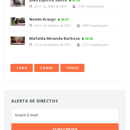
João Espirito Santo
41:33
10-11 de Julho de 2025
3185 visualizações
Noemi Araujo
03:37
10-11 de Outubro de 2025
3065 visualizações
Mafalda Miranda Barbosa
36:06
23-24 de Outubro de 2025
2721 visualizações
1 ANO
5 ANOS
TODOS
ALERTA DE DIRECTOS