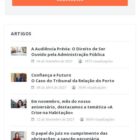
ARTIGOS
A Audiência Prévia: O Direito de Ser
Ouvido pela Administração Pública
04 de Setembro de 2025
5675 visualizações
Confiança e Futuro
O Caso do Tribunal da Relação do Porto
08 de Abril de 2025
3936 visualizações
Em novembro, mês do nosso
aniversário, destacamos a temática «A
Crise na Habitação»
12 de Novembro de 2023
6054 visualizações
O papel do juiz no cumprimento das
obrigações: a sanção pecuniária