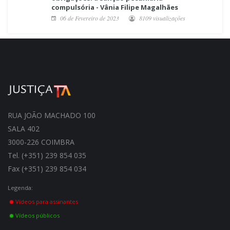
compulsória - Vânia Filipe Magalhães
06 de Fevereiro de 2023
8109 visualizações
RUA JOÃO MACHADO 100
SALA 402
3000-226 COIMBRA
Tel. (+351) 239 854 035
Fax (+351) 239 854 034
Legenda:
Vídeos para assinantes
Vídeos públicos