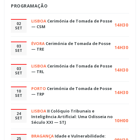
PROGRAMAÇÃO
LISBOA
Cerimónia de Tomada de Posse
02
14H30
— CSM
SET
ÉVORA
Cerimónia de Tomada de Posse
03
14H30
— TRE
SET
LISBOA
Cerimónia de Tomada de Posse
03
14H30
— TRL
SET
PORTO
Cerimónia de Tomada de Posse
10
14H30
— TRP
SET
LISBOA
II Colóquio Tribunais e
24
Inteligência Artificial: Uma Odisseia no
SET
10H00
Século XXI — STJ
BRAGANÇA
Idade e Vulnerabilidade:
25
09H30