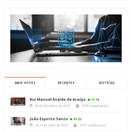
MAIS VISTOS
RECENTES
NOTÍCIAS
Rui Manuel Ataíde de Araújo
11:16
20 de Novembro de 2025
5876 visualizações
João Espirito Santo
41:33
10-11 de Julho de 2025
3257 visualizações