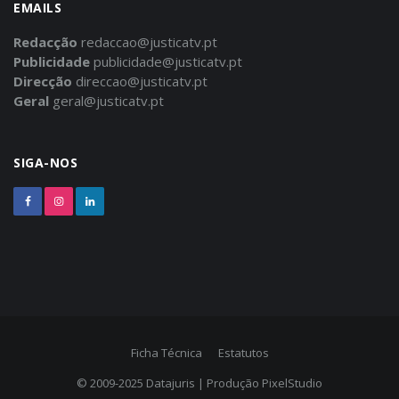
EMAILS
Redacção
redaccao@justicatv.pt
Publicidade
publicidade@justicatv.pt
Direcção
direccao@justicatv.pt
Geral
geral@justicatv.pt
SIGA-NOS
Ficha Técnica
Estatutos
© 2009-2025
Datajuris
| Produção
PixelStudio