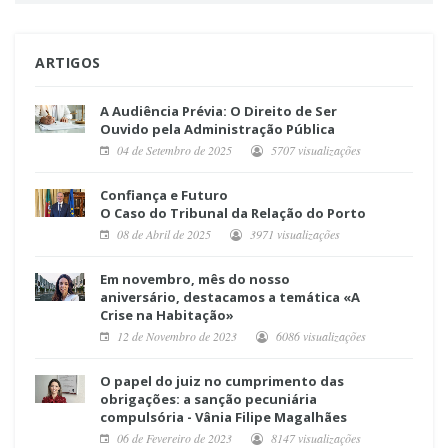
ARTIGOS
A Audiência Prévia: O Direito de Ser
Ouvido pela Administração Pública
04 de Setembro de 2025
5707 visualizações
Confiança e Futuro
O Caso do Tribunal da Relação do Porto
08 de Abril de 2025
3971 visualizações
Em novembro, mês do nosso
aniversário, destacamos a temática «A
Crise na Habitação»
12 de Novembro de 2023
6086 visualizações
O papel do juiz no cumprimento das
obrigações: a sanção pecuniária
compulsória - Vânia Filipe Magalhães
06 de Fevereiro de 2023
8147 visualizações