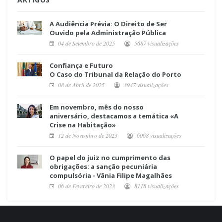
A Audiência Prévia: O Direito de Ser
Ouvido pela Administração Pública
04 de Setembro de 2025
5687 visualizações
Confiança e Futuro
O Caso do Tribunal da Relação do Porto
08 de Abril de 2025
3947 visualizações
Em novembro, mês do nosso
aniversário, destacamos a temática «A
Crise na Habitação»
12 de Novembro de 2023
6068 visualizações
O papel do juiz no cumprimento das
obrigações: a sanção pecuniária
compulsória - Vânia Filipe Magalhães
06 de Fevereiro de 2023
8118 visualizações