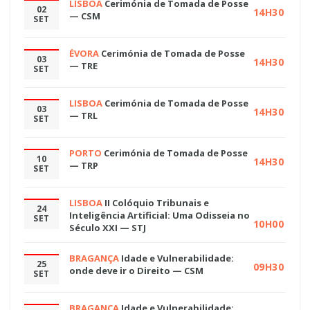
LISBOA
Cerimónia de Tomada de Posse
02
14H30
— CSM
SET
ÉVORA
Cerimónia de Tomada de Posse
03
14H30
— TRE
SET
LISBOA
Cerimónia de Tomada de Posse
03
14H30
— TRL
SET
PORTO
Cerimónia de Tomada de Posse
10
14H30
— TRP
SET
LISBOA
II Colóquio Tribunais e
24
Inteligência Artificial: Uma Odisseia no
SET
10H00
Século XXI — STJ
BRAGANÇA
Idade e Vulnerabilidade:
25
09H30
onde deve ir o Direito — CSM
SET
BRAGANÇA
Idade e Vulnerabilidade: