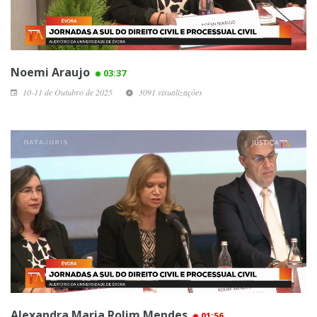
Noemi Araujo
03:37
10-11 de Outubro de 2025
3091 visualizações
Alexandra Maria Rolim Mendes
01:56