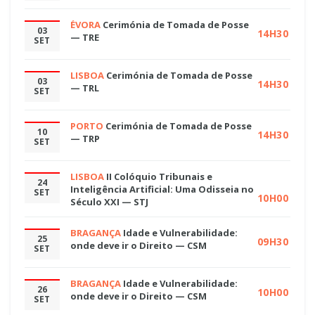
ÉVORA
Cerimónia de Tomada de Posse
03
14H30
— TRE
SET
LISBOA
Cerimónia de Tomada de Posse
03
14H30
— TRL
SET
PORTO
Cerimónia de Tomada de Posse
10
14H30
— TRP
SET
LISBOA
II Colóquio Tribunais e
24
Inteligência Artificial: Uma Odisseia no
SET
10H00
Século XXI — STJ
BRAGANÇA
Idade e Vulnerabilidade:
25
09H30
onde deve ir o Direito — CSM
SET
BRAGANÇA
Idade e Vulnerabilidade:
26
10H00
onde deve ir o Direito — CSM
SET