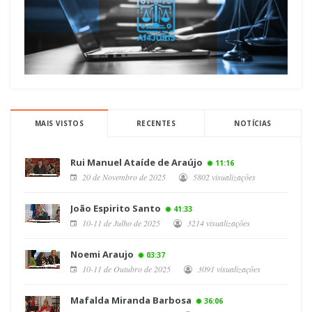
MAIS VISTOS
RECENTES
NOTÍCIAS
Rui Manuel Ataíde de Araújo
11:16
20 de Novembro de 2025
5802 visualizações
João Espirito Santo
41:33
10-11 de Julho de 2025
3214 visualizações
Noemi Araujo
03:37
10-11 de Outubro de 2025
3091 visualizações
Mafalda Miranda Barbosa
36:06