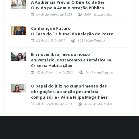
A Audiência Prévia: O Direito de Ser
Ouvido pela Administração Pública
04 de Setembro de 2025
5693 visualizações
Confiança e Futuro
O Caso do Tribunal da Relação do Porto
08 de Abril de 2025
3953 visualizações
Em novembro, mês do nosso
aniversário, destacamos a temática «A
Crise na Habitação»
12 de Novembro de 2023
6071 visualizações
O papel do juiz no cumprimento das
obrigações: a sanção pecuniária
compulsória - Vânia Filipe Magalhães
06 de Fevereiro de 2023
8124 visualizações