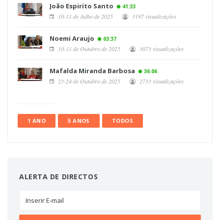
João Espirito Santo
41:33
10-11 de Julho de 2025
3197 visualizações
Noemi Araujo
03:37
10-11 de Outubro de 2025
3073 visualizações
Mafalda Miranda Barbosa
36:06
23-24 de Outubro de 2025
2733 visualizações
1 ANO
5 ANOS
TODOS
ALERTA DE DIRECTOS