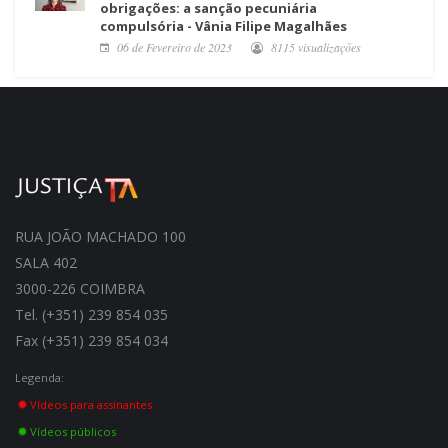
obrigações: a sanção pecuniária
compulsória - Vânia Filipe Magalhães
06 de Fevereiro de 2023
8115 visualizações
RUA JOÃO MACHADO 100
SALA 402
3000-226 COIMBRA
Tel. (+351) 239 854 035
Fax (+351) 239 854 034
Legenda:
Vídeos para assinantes
Vídeos públicos