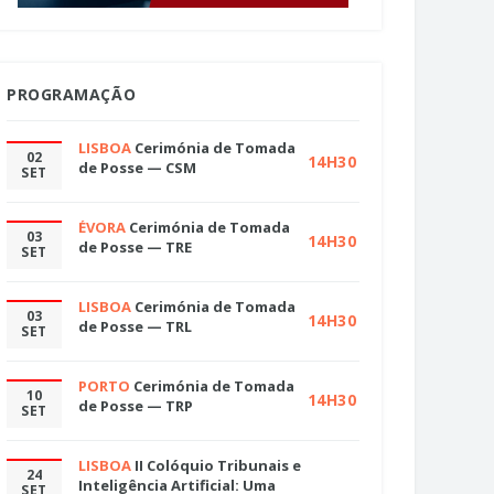
PROGRAMAÇÃO
LISBOA
Cerimónia de Tomada
02
14H30
de Posse — CSM
SET
ÉVORA
Cerimónia de Tomada
03
14H30
de Posse — TRE
SET
LISBOA
Cerimónia de Tomada
03
14H30
de Posse — TRL
SET
PORTO
Cerimónia de Tomada
10
14H30
de Posse — TRP
SET
LISBOA
II Colóquio Tribunais e
24
Inteligência Artificial: Uma
SET