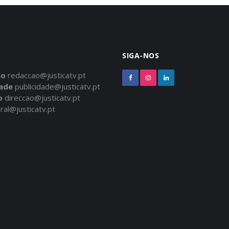
SIGA-NOS
ão
redaccao@justicatv.pt
dade
publicidade@justicatv.pt
o
direccao@justicatv.pt
ral@justicatv.pt