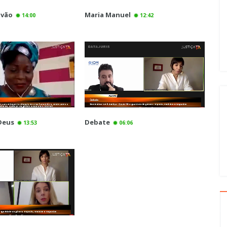
lvão
Maria Manuel
14:00
12:42
Deus
Debate
13:53
06:06