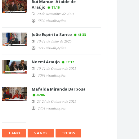
Rui Manuel Ataíde de
Araújo
11:16
20 de Novembro de 2025
5820 visualizações
João Espirito Santo
41:33
10-11 de Julho de 2025
3219 visualizações
Noemi Araujo
03:37
10-11 de Outubro de 2025
3094 visualizações
Mafalda Miranda Barbosa
36:06
23-24 de Outubro de 2025
2754 visualizações
1 ANO
5 ANOS
TODOS