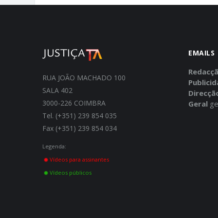
EMAILS
Redacç
RUA JOÃO MACHADO 100
Publici
SALA 402
Direcçã
3000-226 COIMBRA
Geral
ge
Tel. (+351) 239 854 035
Fax (+351) 239 854 034
Legenda:
Vídeos para assinantes
Vídeos públicos