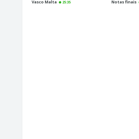
Vasco Malta
Notas finais
25:35