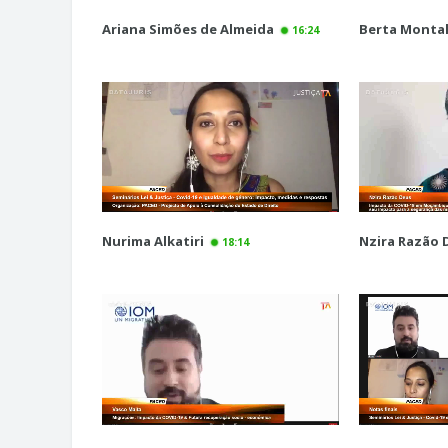
Ariana Simões de Almeida
Berta Monta
16:24
Nurima Alkatiri
Nzira Razão 
18:14