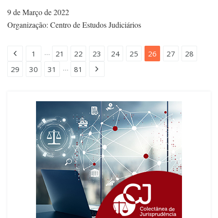
9 de Março de 2022
Organização: Centro de Estudos Judiciários
...
1
21
22
23
24
25
26
27
28
...
29
30
31
81