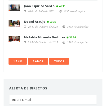
João Espirito Santo
41:33
10-11 de Julho de 2025
3256 visualizações
Noemi Araujo
03:37
10-11 de Outubro de 2025
3133 visualizações
Mafalda Miranda Barbosa
36:06
23-24 de Outubro de 2025
2792 visualizações
1 ANO
5 ANOS
TODOS
ALERTA DE DIRECTOS