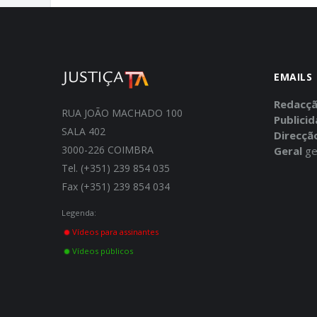
EMAILS
Redacç
RUA JOÃO MACHADO 100
Publici
SALA 402
Direcçã
3000-226 COIMBRA
Geral
ge
Tel. (+351) 239 854 035
Fax (+351) 239 854 034
Legenda:
Vídeos para assinantes
Vídeos públicos