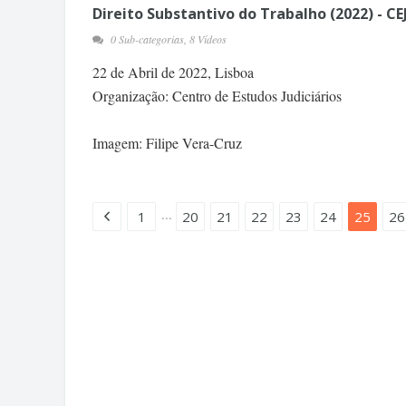
Direito Substantivo do Trabalho (2022) - CE
0 Sub-categorias, 8 Vídeos
22 de Abril de 2022, Lisboa
Organização: Centro de Estudos Judiciários
Imagem: Filipe Vera-Cruz
...
1
20
21
22
23
24
25
26