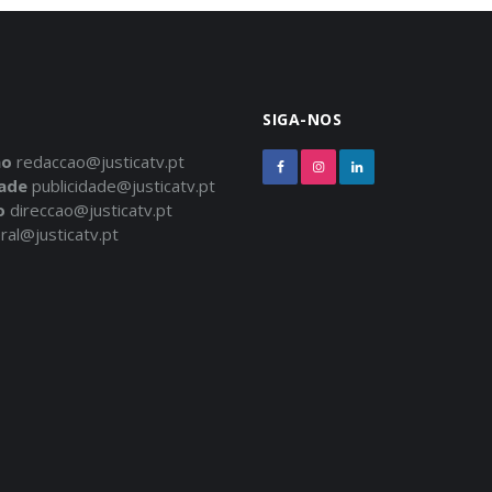
SIGA-NOS
ão
redaccao@justicatv.pt
dade
publicidade@justicatv.pt
o
direccao@justicatv.pt
ral@justicatv.pt