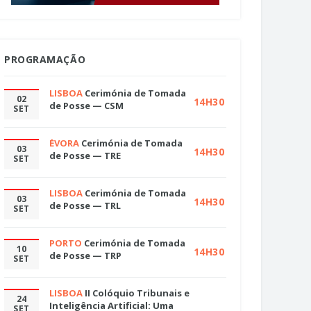
PROGRAMAÇÃO
LISBOA
Cerimónia de Tomada
02
14H30
de Posse — CSM
SET
ÉVORA
Cerimónia de Tomada
03
14H30
de Posse — TRE
SET
LISBOA
Cerimónia de Tomada
03
14H30
de Posse — TRL
SET
PORTO
Cerimónia de Tomada
10
14H30
de Posse — TRP
SET
LISBOA
II Colóquio Tribunais e
24
Inteligência Artificial: Uma
SET