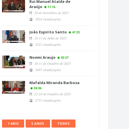
Rui Manuel Ataíde de
Araújo
11:16
20 de Novembro de 2025
5824 visualizações
João Espirito Santo
41:33
10-11 de Julho de 2025
3221 visualizações
Noemi Araujo
03:37
10-11 de Outubro de 2025
3097 visualizações
Mafalda Miranda Barbosa
36:06
23-24 de Outubro de 2025
2755 visualizações
1 ANO
5 ANOS
TODOS