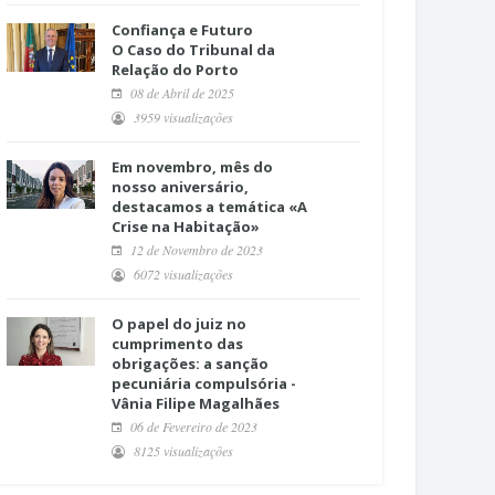
Confiança e Futuro
O Caso do Tribunal da
Relação do Porto
08 de Abril de 2025
3959 visualizações
Em novembro, mês do
nosso aniversário,
destacamos a temática «A
Crise na Habitação»
12 de Novembro de 2023
6072 visualizações
O papel do juiz no
cumprimento das
obrigações: a sanção
pecuniária compulsória -
Vânia Filipe Magalhães
06 de Fevereiro de 2023
8125 visualizações