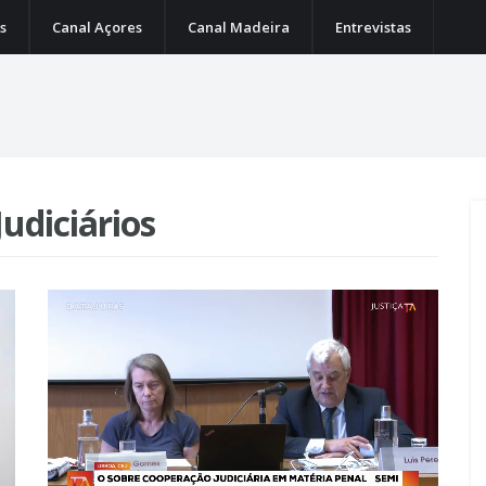
s
Canal Açores
Canal Madeira
Entrevistas
Judiciários