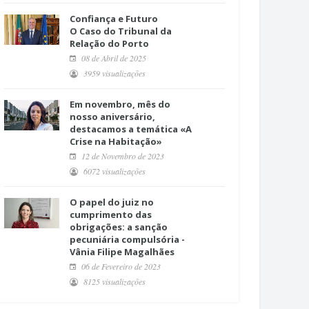
Confiança e Futuro
O Caso do Tribunal da
Relação do Porto
08 de Abril de 2025
3959 visualizações
Em novembro, mês do
nosso aniversário,
destacamos a temática «A
Crise na Habitação»
12 de Novembro de 2023
6072 visualizações
O papel do juiz no
cumprimento das
obrigações: a sanção
pecuniária compulsória -
Vânia Filipe Magalhães
06 de Fevereiro de 2023
8125 visualizações