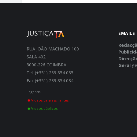
EMAILS
Redacç
RUA JOÃO MACHADO 100
Publici
SALA 402
Direcçã
3000-226 COIMBRA
Geral
ge
Tel. (+351) 239 854 035
Fax (+351) 239 854 034
Legenda:
Vídeos para assinantes
Vídeos públicos