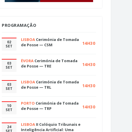
PROGRAMAÇÃO
LISBOA
Cerimónia de Tomada
02
14H30
de Posse — CSM
SET
ÉVORA
Cerimónia de Tomada
03
14H30
de Posse — TRE
SET
LISBOA
Cerimónia de Tomada
03
14H30
de Posse — TRL
SET
PORTO
Cerimónia de Tomada
10
14H30
de Posse — TRP
SET
LISBOA
II Colóquio Tribunais e
24
Inteligência Artificial: Uma
SET