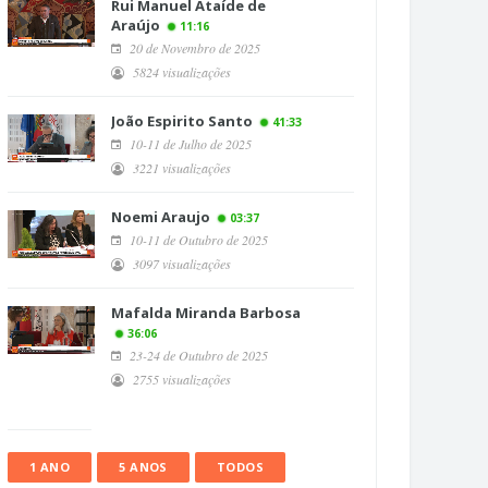
Rui Manuel Ataíde de
Araújo
11:16
20 de Novembro de 2025
5824 visualizações
João Espirito Santo
41:33
10-11 de Julho de 2025
3221 visualizações
Noemi Araujo
03:37
10-11 de Outubro de 2025
3097 visualizações
Mafalda Miranda Barbosa
36:06
23-24 de Outubro de 2025
2755 visualizações
1 ANO
5 ANOS
TODOS