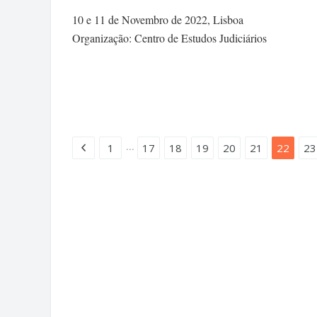
10 e 11 de Novembro de 2022, Lisboa
Organização: Centro de Estudos Judiciários
...
1
17
18
19
20
21
22
23