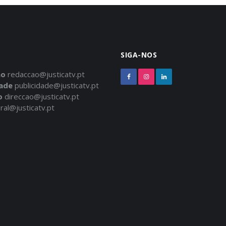
SIGA-NOS
ão
redaccao@justicatv.pt
dade
publicidade@justicatv.pt
o
direccao@justicatv.pt
ral@justicatv.pt