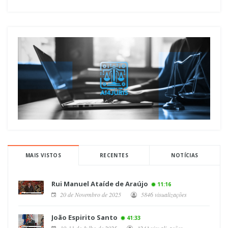
MAIS VISTOS
RECENTES
NOTÍCIAS
Rui Manuel Ataíde de Araújo
11:16
20 de Novembro de 2025
5846 visualizações
João Espirito Santo
41:33
10-11 de Julho de 2025
3243 visualizações