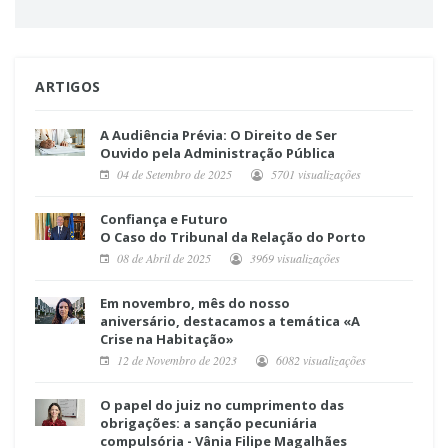
ARTIGOS
A Audiência Prévia: O Direito de Ser
Ouvido pela Administração Pública
04 de Setembro de 2025
5701 visualizações
Confiança e Futuro
O Caso do Tribunal da Relação do Porto
08 de Abril de 2025
3969 visualizações
Em novembro, mês do nosso
aniversário, destacamos a temática «A
Crise na Habitação»
12 de Novembro de 2023
6082 visualizações
O papel do juiz no cumprimento das
obrigações: a sanção pecuniária
compulsória - Vânia Filipe Magalhães