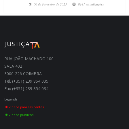
06 de Fevereiro de 2023
8141 visualizações
RUA JOÃO MACHADO 100
SALA 402
3000-226 COIMBRA
Tel. (+351) 239 854 035
Fax (+351) 239 854 034
Legenda:
Vídeos para assinantes
Vídeos públicos