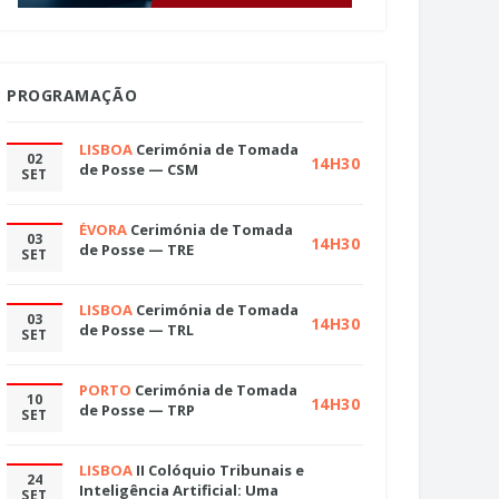
PROGRAMAÇÃO
LISBOA
Cerimónia de Tomada
02
14H30
de Posse — CSM
SET
ÉVORA
Cerimónia de Tomada
03
14H30
de Posse — TRE
SET
LISBOA
Cerimónia de Tomada
03
14H30
de Posse — TRL
SET
PORTO
Cerimónia de Tomada
10
14H30
de Posse — TRP
SET
LISBOA
II Colóquio Tribunais e
24
Inteligência Artificial: Uma
SET