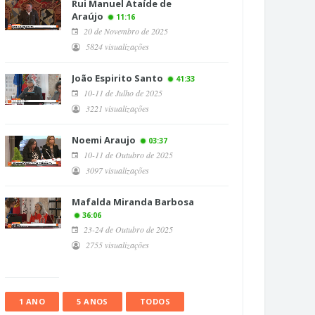
Rui Manuel Ataíde de
Araújo
11:16
20 de Novembro de 2025
5824 visualizações
João Espirito Santo
41:33
10-11 de Julho de 2025
3221 visualizações
Noemi Araujo
03:37
10-11 de Outubro de 2025
3097 visualizações
Mafalda Miranda Barbosa
36:06
23-24 de Outubro de 2025
2755 visualizações
1 ANO
5 ANOS
TODOS