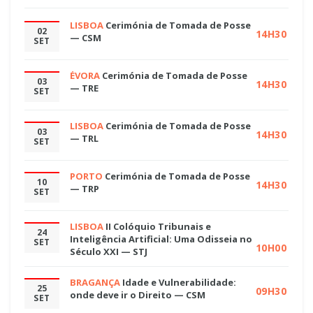
LISBOA
Cerimónia de Tomada de Posse
02
14H30
— CSM
SET
ÉVORA
Cerimónia de Tomada de Posse
03
14H30
— TRE
SET
LISBOA
Cerimónia de Tomada de Posse
03
14H30
— TRL
SET
PORTO
Cerimónia de Tomada de Posse
10
14H30
— TRP
SET
LISBOA
II Colóquio Tribunais e
24
Inteligência Artificial: Uma Odisseia no
SET
10H00
Século XXI — STJ
BRAGANÇA
Idade e Vulnerabilidade:
25
09H30
onde deve ir o Direito — CSM
SET