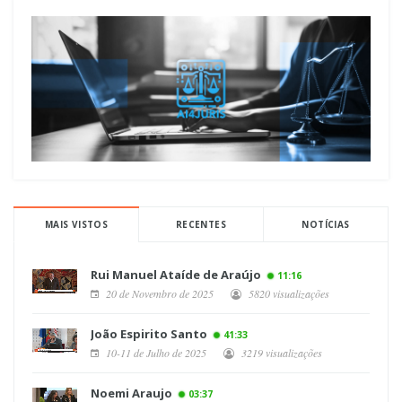
MAIS VISTOS
RECENTES
NOTÍCIAS
Rui Manuel Ataíde de Araújo
11:16
20 de Novembro de 2025
5820 visualizações
João Espirito Santo
41:33
10-11 de Julho de 2025
3219 visualizações
Noemi Araujo
03:37