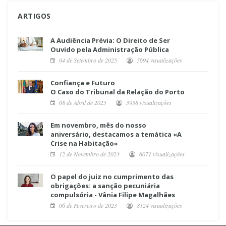
ARTIGOS
A Audiência Prévia: O Direito de Ser
Ouvido pela Administração Pública
04 de Setembro de 2025
5694 visualizações
Confiança e Futuro
O Caso do Tribunal da Relação do Porto
08 de Abril de 2025
3958 visualizações
Em novembro, mês do nosso
aniversário, destacamos a temática «A
Crise na Habitação»
12 de Novembro de 2023
6071 visualizações
O papel do juiz no cumprimento das
obrigações: a sanção pecuniária
compulsória - Vânia Filipe Magalhães
06 de Fevereiro de 2023
8124 visualizações