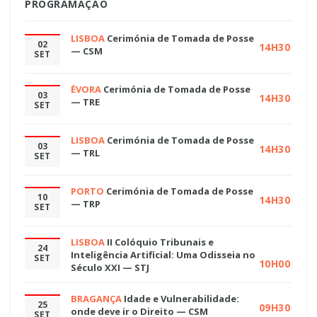
PROGRAMAÇÃO
LISBOA
Cerimónia de Tomada de Posse
02
14H30
— CSM
SET
ÉVORA
Cerimónia de Tomada de Posse
03
14H30
— TRE
SET
LISBOA
Cerimónia de Tomada de Posse
03
14H30
— TRL
SET
PORTO
Cerimónia de Tomada de Posse
10
14H30
— TRP
SET
LISBOA
II Colóquio Tribunais e
24
Inteligência Artificial: Uma Odisseia no
SET
10H00
Século XXI — STJ
BRAGANÇA
Idade e Vulnerabilidade:
25
09H30
onde deve ir o Direito — CSM
SET