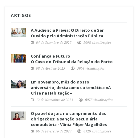
ARTIGOS
A Audiência Prévia: O Direito de Ser
Ouvido pela Administração Pública
04 de Setembro de 2025
5698 visualizações
Confiança e Futuro
O Caso do Tribunal da Relação do Porto
08 de Abril de 2025
3961 visualizações
Em novembro, mês do nosso
aniversário, destacamos a temática «A
Crise na Habitação»
12 de Novembro de 2023
6076 visualizações
O papel do juiz no cumprimento das
obrigações: a sanção pecuniária
compulsória - Vânia Filipe Magalhães
06 de Fevereiro de 2023
8129 visualizações