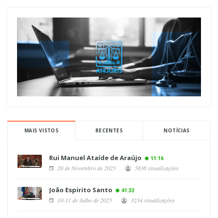
MAIS VISTOS
RECENTES
NOTÍCIAS
Rui Manuel Ataíde de Araújo
11:16
20 de Novembro de 2025
5836 visualizações
João Espirito Santo
41:33
10-11 de Julho de 2025
3234 visualizações