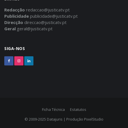
Redacção
redaccao@justicatv.pt
Publicidade
publicidade@justicatv.pt
Direcção
direccao@justicatv.pt
Geral
geral@justicatv.pt
SIGA-NOS
Ficha Técnica
Estatutos
© 2009-2025
Datajuris
| Produção
PixelStudio