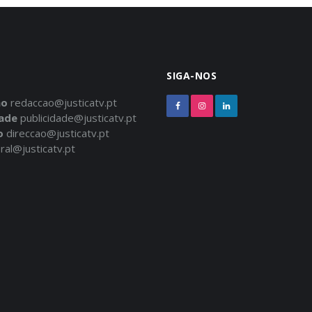
SIGA-NOS
ão
redaccao@justicatv.pt
dade
publicidade@justicatv.pt
o
direccao@justicatv.pt
ral@justicatv.pt