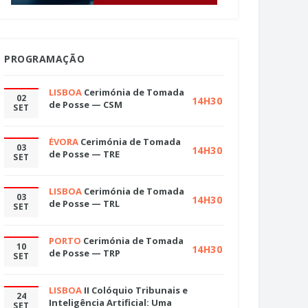
PROGRAMAÇÃO
LISBOA
Cerimónia de Tomada
02
14H30
de Posse — CSM
SET
ÉVORA
Cerimónia de Tomada
03
14H30
de Posse — TRE
SET
LISBOA
Cerimónia de Tomada
03
14H30
de Posse — TRL
SET
PORTO
Cerimónia de Tomada
10
14H30
de Posse — TRP
SET
LISBOA
II Colóquio Tribunais e
24
Inteligência Artificial: Uma
SET