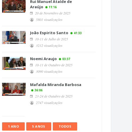
Rui Manuel Ataíde de
Araújo
11:16
20 de Novembro de 2025
5801 visualizações
João Espirito Santo
41:33
10-11 de Julho de 2025
3212 visualizações
Noemi Araujo
03:37
10-11 de Outubro de 2025
3090 visualizações
Mafalda Miranda Barbosa
36:06
23-24 de Outubro de 2025
2747 visualizações
1 ANO
5 ANOS
TODOS