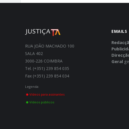
EMAILS
Redacç
RUA JOÃO MACHADO 100
Publici
SALA 402
Direcçã
3000-226 COIMBRA
Geral
ge
Tel. (+351) 239 854 035
Fax (+351) 239 854 034
Legenda:
Vídeos para assinantes
Vídeos públicos