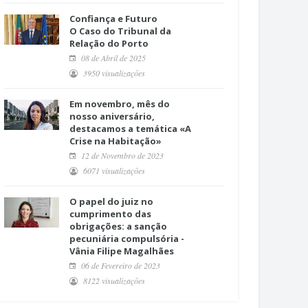
Confiança e Futuro
O Caso do Tribunal da
Relação do Porto
08 de Abril de 2025
3950 visualizações
Em novembro, mês do
nosso aniversário,
destacamos a temática «A
Crise na Habitação»
12 de Novembro de 2023
6071 visualizações
O papel do juiz no
cumprimento das
obrigações: a sanção
pecuniária compulsória -
Vânia Filipe Magalhães
06 de Fevereiro de 2023
8122 visualizações