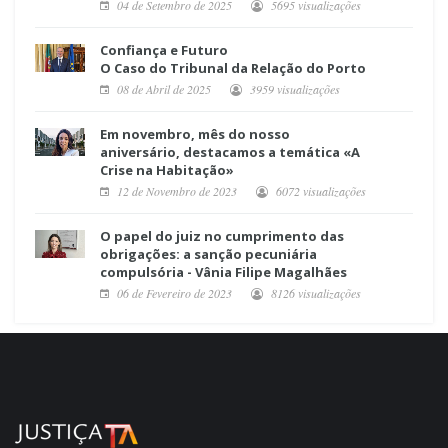
04 de Setembro de 2025
5695 visualizações
Confiança e Futuro
O Caso do Tribunal da Relação do Porto
08 de Abril de 2025
3959 visualizações
Em novembro, mês do nosso
aniversário, destacamos a temática «A
Crise na Habitação»
12 de Novembro de 2023
6072 visualizações
O papel do juiz no cumprimento das
obrigações: a sanção pecuniária
compulsória - Vânia Filipe Magalhães
06 de Fevereiro de 2023
8126 visualizações