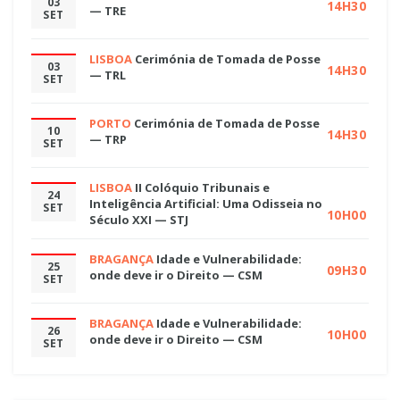
03
14H30
— TRE
SET
LISBOA
Cerimónia de Tomada de Posse
03
14H30
— TRL
SET
PORTO
Cerimónia de Tomada de Posse
10
14H30
— TRP
SET
LISBOA
II Colóquio Tribunais e
24
Inteligência Artificial: Uma Odisseia no
SET
10H00
Século XXI — STJ
BRAGANÇA
Idade e Vulnerabilidade:
25
09H30
onde deve ir o Direito — CSM
SET
BRAGANÇA
Idade e Vulnerabilidade:
26
10H00
onde deve ir o Direito — CSM
SET