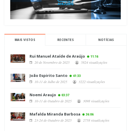
MAIS VISTOS
RECENTES
NOTÍCIAS
Rui Manuel Ataíde de Araújo
11:16
20 de Novembro de 2025
5824 visualizações
João Espirito Santo
41:33
10-11 de Julho de 2025
3222 visualizações
Noemi Araujo
03:37
10-11 de Outubro de 2025
3098 visualizações
Mafalda Miranda Barbosa
36:06
23-24 de Outubro de 2025
2758 visualizações