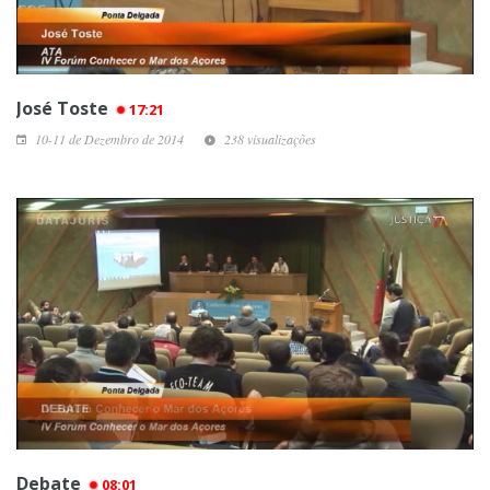
José Toste
17:21
10-11 de Dezembro de 2014
238 visualizações
Debate
08:01