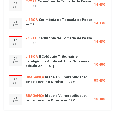
ÉVORA
Cerimónia de Tomada de Posse
03
14H30
— TRE
SET
LISBOA
Cerimónia de Tomada de Posse
03
14H30
— TRL
SET
PORTO
Cerimónia de Tomada de Posse
10
14H30
— TRP
SET
LISBOA
II Colóquio Tribunais e
24
Inteligência Artificial: Uma Odisseia no
SET
10H00
Século XXI — STJ
BRAGANÇA
Idade e Vulnerabilidade:
25
09H30
onde deve ir o Direito — CSM
SET
BRAGANÇA
Idade e Vulnerabilidade:
26
10H00
onde deve ir o Direito — CSM
SET