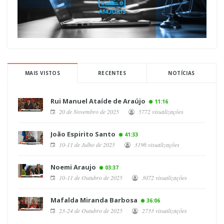
MAIS VISTOS
RECENTES
NOTÍCIAS
Rui Manuel Ataíde de Araújo
11:16
20 de Novembro de 2025
5772 visualizações
João Espirito Santo
41:33
10-11 de Julho de 2025
3196 visualizações
Noemi Araujo
03:37
10-11 de Outubro de 2025
3072 visualizações
Mafalda Miranda Barbosa
36:06
23-24 de Outubro de 2025
2733 visualizações