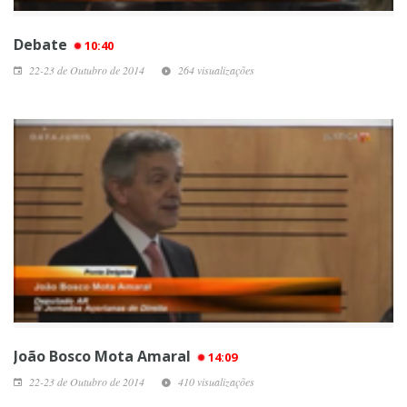
Debate
10:40
22-23 de Outubro de 2014
264 visualizações
João Bosco Mota Amaral
14:09
22-23 de Outubro de 2014
410 visualizações