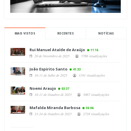
MAIS VISTOS
RECENTES
NOTÍCIAS
Rui Manuel Ataíde de Araújo
11:16
20 de Novembro de 2025
5766 visualizações
João Espirito Santo
41:33
10-11 de Julho de 2025
3191 visualizações
Noemi Araujo
03:37
10-11 de Outubro de 2025
3067 visualizações
Mafalda Miranda Barbosa
36:06
23-24 de Outubro de 2025
2728 visualizações