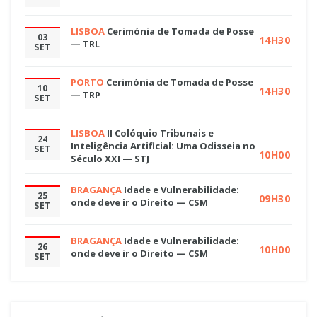
LISBOA
Cerimónia de Tomada de Posse
03
14H30
— TRL
SET
PORTO
Cerimónia de Tomada de Posse
10
14H30
— TRP
SET
LISBOA
II Colóquio Tribunais e
24
Inteligência Artificial: Uma Odisseia no
SET
10H00
Século XXI — STJ
BRAGANÇA
Idade e Vulnerabilidade:
25
09H30
onde deve ir o Direito — CSM
SET
BRAGANÇA
Idade e Vulnerabilidade:
26
10H00
onde deve ir o Direito — CSM
SET