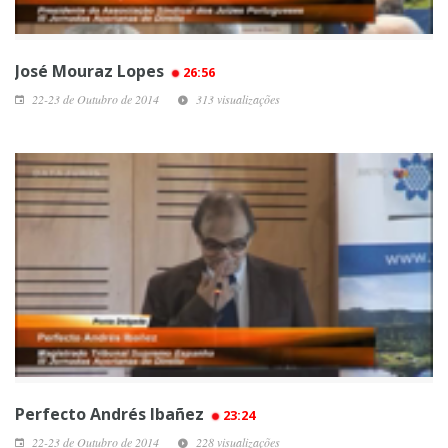
José Mouraz Lopes
26:56
22-23 de Outubro de 2014
313 visualizações
Perfecto Andrés Ibañez
23:24
22-23 de Outubro de 2014
228 visualizações