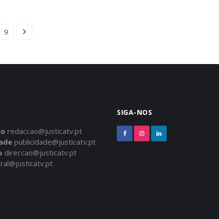
9
SIGA-NOS
ão
redaccao@justicatv.pt
dade
publicidade@justicatv.pt
o
direccao@justicatv.pt
ral@justicatv.pt