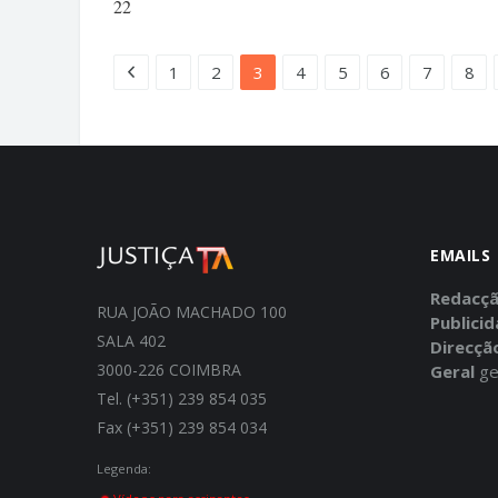
22
1
2
3
4
5
6
7
8
EMAILS
Redacç
RUA JOÃO MACHADO 100
Publici
SALA 402
Direcçã
3000-226 COIMBRA
Geral
ge
Tel. (+351) 239 854 035
Fax (+351) 239 854 034
Legenda: