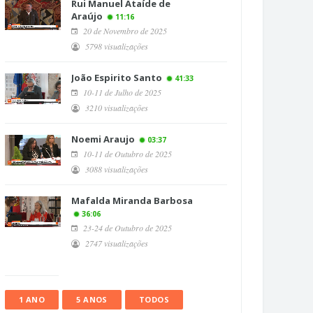
Rui Manuel Ataíde de
Araújo
11:16
20 de Novembro de 2025
5798 visualizações
João Espirito Santo
41:33
10-11 de Julho de 2025
3210 visualizações
Noemi Araujo
03:37
10-11 de Outubro de 2025
3088 visualizações
Mafalda Miranda Barbosa
36:06
23-24 de Outubro de 2025
2747 visualizações
1 ANO
5 ANOS
TODOS