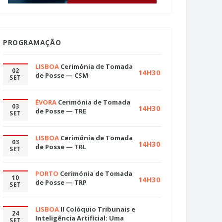
PROGRAMAÇÃO
LISBOA
Cerimónia de Tomada
02
14H30
de Posse — CSM
SET
ÉVORA
Cerimónia de Tomada
03
14H30
de Posse — TRE
SET
LISBOA
Cerimónia de Tomada
03
14H30
de Posse — TRL
SET
PORTO
Cerimónia de Tomada
10
14H30
de Posse — TRP
SET
LISBOA
II Colóquio Tribunais e
24
Inteligência Artificial: Uma
SET