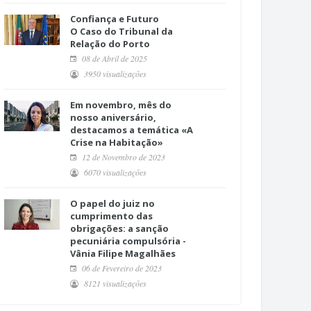
Confiança e Futuro
O Caso do Tribunal da
Relação do Porto
08 de Abril de 2025
3950 visualizações
Em novembro, mês do
nosso aniversário,
destacamos a temática «A
Crise na Habitação»
12 de Novembro de 2023
6070 visualizações
O papel do juiz no
cumprimento das
obrigações: a sanção
pecuniária compulsória -
Vânia Filipe Magalhães
06 de Fevereiro de 2023
8121 visualizações