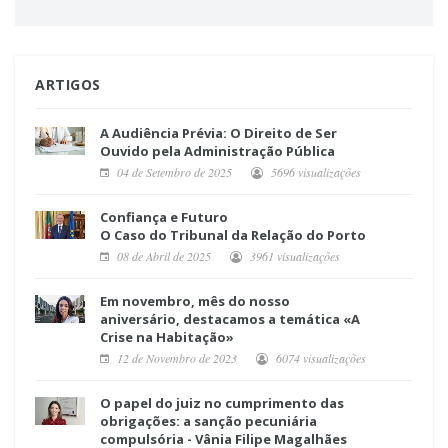
ARTIGOS
A Audiência Prévia: O Direito de Ser
Ouvido pela Administração Pública
04 de Setembro de 2025
5696 visualizações
Confiança e Futuro
O Caso do Tribunal da Relação do Porto
08 de Abril de 2025
3961 visualizações
Em novembro, mês do nosso
aniversário, destacamos a temática «A
Crise na Habitação»
12 de Novembro de 2023
6074 visualizações
O papel do juiz no cumprimento das
obrigações: a sanção pecuniária
compulsória - Vânia Filipe Magalhães