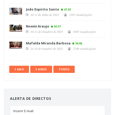
João Espirito Santo
41:33
10-11 de Julho de 2025
3205 visualizações
Noemi Araujo
03:37
10-11 de Outubro de 2025
3083 visualizações
Mafalda Miranda Barbosa
36:06
23-24 de Outubro de 2025
2740 visualizações
1 ANO
5 ANOS
TODOS
ALERTA DE DIRECTOS