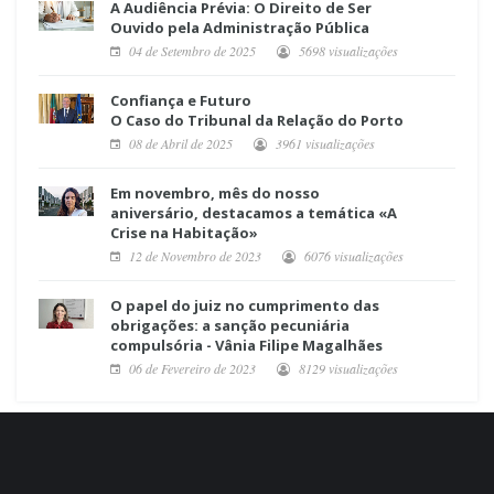
A Audiência Prévia: O Direito de Ser
Ouvido pela Administração Pública
04 de Setembro de 2025
5698 visualizações
Confiança e Futuro
O Caso do Tribunal da Relação do Porto
08 de Abril de 2025
3961 visualizações
Em novembro, mês do nosso
aniversário, destacamos a temática «A
Crise na Habitação»
12 de Novembro de 2023
6076 visualizações
O papel do juiz no cumprimento das
obrigações: a sanção pecuniária
compulsória - Vânia Filipe Magalhães
06 de Fevereiro de 2023
8129 visualizações