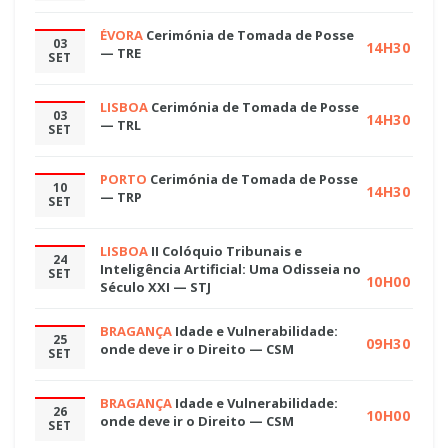
ÉVORA
Cerimónia de Tomada de Posse
03
14H30
— TRE
SET
LISBOA
Cerimónia de Tomada de Posse
03
14H30
— TRL
SET
PORTO
Cerimónia de Tomada de Posse
10
14H30
— TRP
SET
LISBOA
II Colóquio Tribunais e
24
Inteligência Artificial: Uma Odisseia no
SET
10H00
Século XXI — STJ
BRAGANÇA
Idade e Vulnerabilidade:
25
09H30
onde deve ir o Direito — CSM
SET
BRAGANÇA
Idade e Vulnerabilidade:
26
10H00
onde deve ir o Direito — CSM
SET