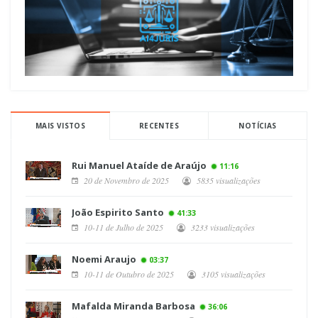
MAIS VISTOS
RECENTES
NOTÍCIAS
Rui Manuel Ataíde de Araújo
11:16
20 de Novembro de 2025
5835 visualizações
João Espirito Santo
41:33
10-11 de Julho de 2025
3233 visualizações
Noemi Araujo
03:37
10-11 de Outubro de 2025
3105 visualizações
Mafalda Miranda Barbosa
36:06