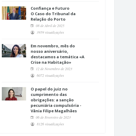
Confiança e Futuro
O Caso do Tribunal da
Relação do Porto
08 de Abril de 2025
3959 visualizações
Em novembro, mês do
nosso aniversário,
destacamos a temática «A
Crise na Habitação»
12 de Novembro de 2023
6072 visualizações
O papel do juiz no
cumprimento das
obrigações: a sanção
pecuniária compulsória -
Vânia Filipe Magalhães
06 de Fevereiro de 2023
8126 visualizações