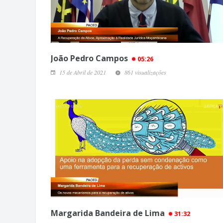
João Pedro Campos
05:26
15 de Abril de 2021
861 visualizações
Margarida Bandeira de Lima
31:32