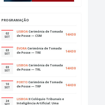
PROGRAMAÇÃO
LISBOA
Cerimónia de Tomada
02
14H30
de Posse — CSM
SET
ÉVORA
Cerimónia de Tomada
03
14H30
de Posse — TRE
SET
LISBOA
Cerimónia de Tomada
03
14H30
de Posse — TRL
SET
PORTO
Cerimónia de Tomada
10
14H30
de Posse — TRP
SET
LISBOA
II Colóquio Tribunais e
24
Inteligência Artificial: Uma
SET