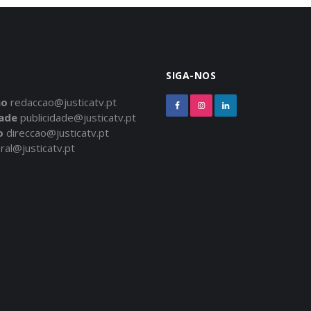
SIGA-NOS
ão
redaccao@justicatv.pt
dade
publicidade@justicatv.pt
o
direccao@justicatv.pt
ral@justicatv.pt