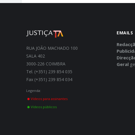
EMAILS
Redacç
RUA JOÃO MACHADO 100
Publici
SALA 402
Direcçã
3000-226 COIMBRA
Geral
ge
Tel. (+351) 239 854 035
Fax (+351) 239 854 034
Legenda:
Vídeos para assinantes
Vídeos públicos