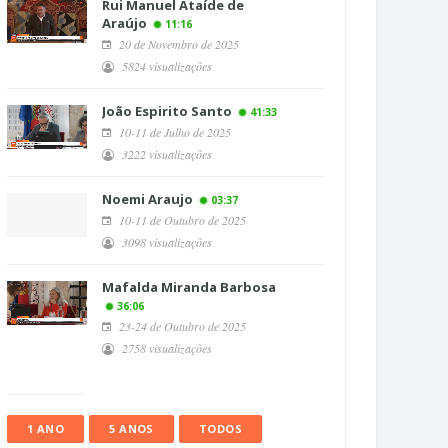
Rui Manuel Ataíde de
Araújo
11:16
20 de Novembro de 2025
5824 visualizações
João Espirito Santo
41:33
10-11 de Julho de 2025
3222 visualizações
Noemi Araujo
03:37
10-11 de Outubro de 2025
3098 visualizações
Mafalda Miranda Barbosa
36:06
23-24 de Outubro de 2025
2758 visualizações
1 ANO
5 ANOS
TODOS